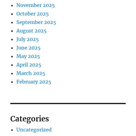
November 2025
October 2025
September 2025
August 2025
July 2025
June 2025
May 2025
April 2025
March 2025
February 2025
Categories
Uncategorized