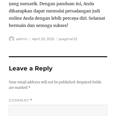
yang menarik. Dengan panduan ini, Anda
diharapkan dapat memulai petualangan judi
online Anda dengan lebih percaya diri. Selamat
bermain dan semoga sukses!
Author
Posted
Tags
admin
April 29, 2025
pragma123
on
Leave a Reply
Your email address will not be published.
Required fields
are marked
*
COMMENT
*