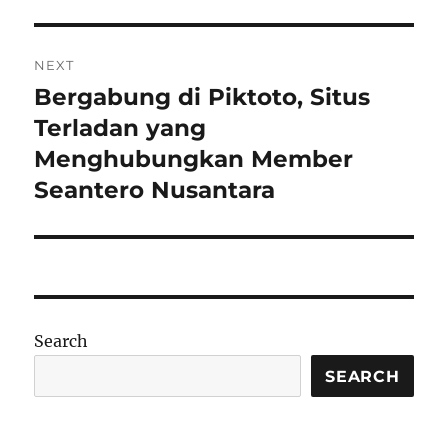
NEXT
Bergabung di Piktoto, Situs
Next
post:
Terladan yang
Menghubungkan Member
Seantero Nusantara
Search
SEARCH