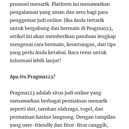
promosi menarik. Platform ini menawarkan
pengalaman yang aman dan seru bagi para
penggemar judi online. Jika Anda tertarik
untuk bergabung dan bermain di Pragma123,
artikel ini akan memberikan panduan lengkap
mengenai cara bermain, keuntungan, dan tips
yang perlu Anda ketahui. Baca terus untuk
informasi lebih lanjut!
Apa itu Pragma123?
Pragma123 adalah situs judi online yang
menawarkan berbagai permainan menarik
seperti slot, taruhan olahraga, togel, dan
permainan kasino langsung. Dengan tampilan
yang user-friendly dan fitur-fitur canggih,