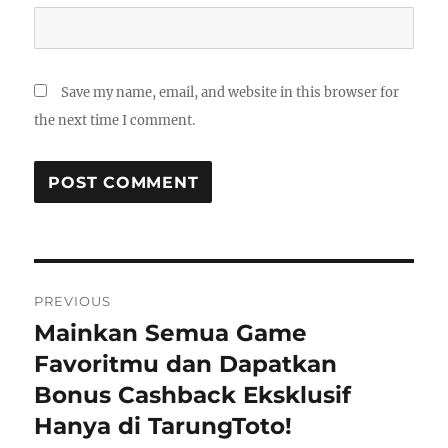
Save my name, email, and website in this browser for
the next time I comment.
Post
PREVIOUS
navigation
Mainkan Semua Game
Previous
post:
Favoritmu dan Dapatkan
Bonus Cashback Eksklusif
Hanya di TarungToto!