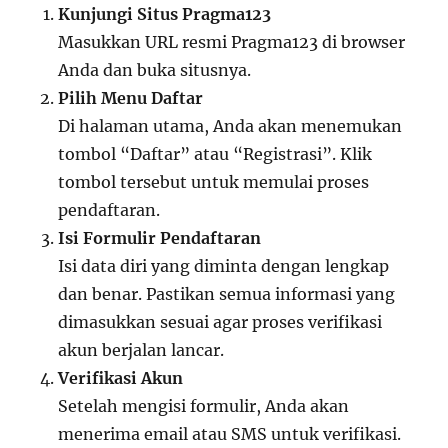
Kunjungi Situs Pragma123
Masukkan URL resmi Pragma123 di browser
Anda dan buka situsnya.
Pilih Menu Daftar
Di halaman utama, Anda akan menemukan
tombol “Daftar” atau “Registrasi”. Klik
tombol tersebut untuk memulai proses
pendaftaran.
Isi Formulir Pendaftaran
Isi data diri yang diminta dengan lengkap
dan benar. Pastikan semua informasi yang
dimasukkan sesuai agar proses verifikasi
akun berjalan lancar.
Verifikasi Akun
Setelah mengisi formulir, Anda akan
menerima email atau SMS untuk verifikasi.