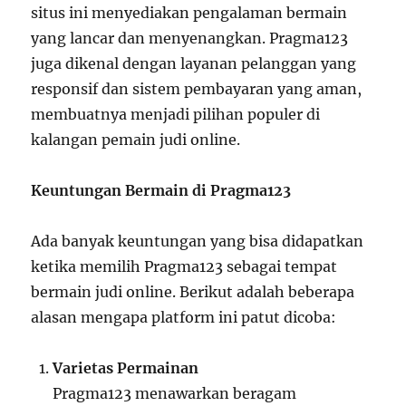
situs ini menyediakan pengalaman bermain
yang lancar dan menyenangkan. Pragma123
juga dikenal dengan layanan pelanggan yang
responsif dan sistem pembayaran yang aman,
membuatnya menjadi pilihan populer di
kalangan pemain judi online.
Keuntungan Bermain di Pragma123
Ada banyak keuntungan yang bisa didapatkan
ketika memilih Pragma123 sebagai tempat
bermain judi online. Berikut adalah beberapa
alasan mengapa platform ini patut dicoba:
Varietas Permainan
Pragma123 menawarkan beragam