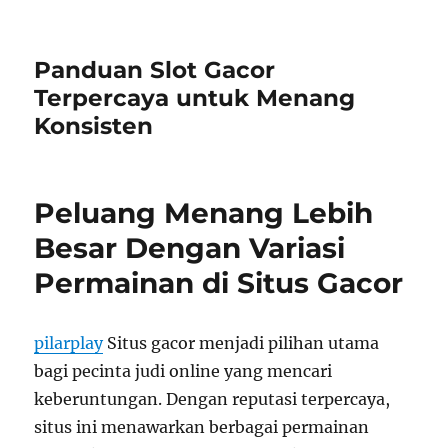
Panduan Slot Gacor
Terpercaya untuk Menang
Konsisten
Peluang Menang Lebih
Besar Dengan Variasi
Permainan di Situs Gacor
pilarplay
Situs gacor menjadi pilihan utama
bagi pecinta judi online yang mencari
keberuntungan. Dengan reputasi terpercaya,
situs ini menawarkan berbagai permainan