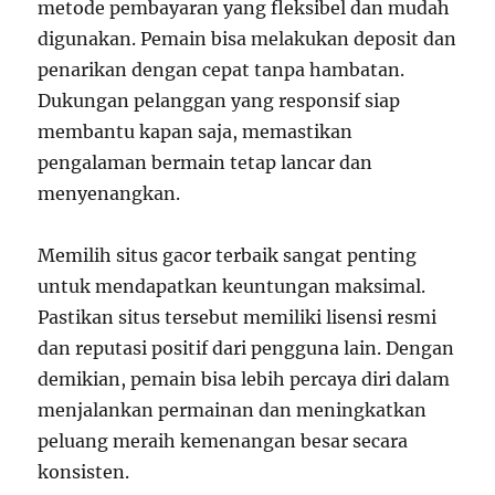
metode pembayaran yang fleksibel dan mudah
digunakan. Pemain bisa melakukan deposit dan
penarikan dengan cepat tanpa hambatan.
Dukungan pelanggan yang responsif siap
membantu kapan saja, memastikan
pengalaman bermain tetap lancar dan
menyenangkan.
Memilih situs gacor terbaik sangat penting
untuk mendapatkan keuntungan maksimal.
Pastikan situs tersebut memiliki lisensi resmi
dan reputasi positif dari pengguna lain. Dengan
demikian, pemain bisa lebih percaya diri dalam
menjalankan permainan dan meningkatkan
peluang meraih kemenangan besar secara
konsisten.