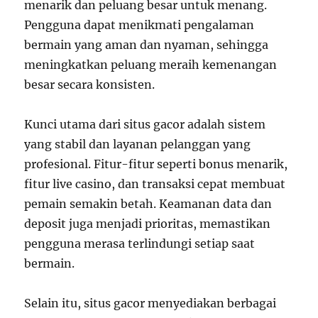
menarik dan peluang besar untuk menang.
Pengguna dapat menikmati pengalaman
bermain yang aman dan nyaman, sehingga
meningkatkan peluang meraih kemenangan
besar secara konsisten.
Kunci utama dari situs gacor adalah sistem
yang stabil dan layanan pelanggan yang
profesional. Fitur-fitur seperti bonus menarik,
fitur live casino, dan transaksi cepat membuat
pemain semakin betah. Keamanan data dan
deposit juga menjadi prioritas, memastikan
pengguna merasa terlindungi setiap saat
bermain.
Selain itu, situs gacor menyediakan berbagai