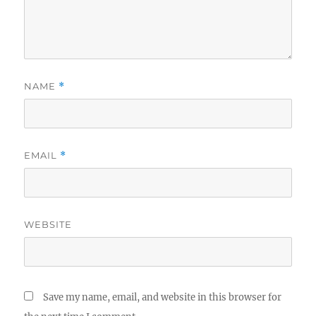
NAME
*
EMAIL
*
WEBSITE
Save my name, email, and website in this browser for