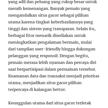
yang adil dan peluang yang cukup besar untuk
meraih kemenangan. Banyak pemain yang
mengandalkan situs gacor sebagai pilihan
utama karena tingkat keberhasilannya yang
tinggi dan sistem yang transparan. Selain itu,
berbagai fitur menarik disediakan untuk
meningkatkan pengalaman bermain, mulai
dari tampilan user-friendly hingga dukungan
pelanggan yang responsif. Dengan begitu,
pemain merasa lebih nyaman dan percaya diri
saat berpartisipasi dalam permainan tersebut.
Keamanan data dan transaksi menjadi prioritas
utama, menjadikan situs gacor pilihan
terpercaya di kalangan bettor.
Keunggulan utama dari situs gacor terletak