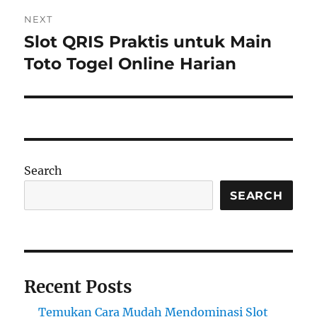
NEXT
Slot QRIS Praktis untuk Main
Next
post:
Toto Togel Online Harian
Search
SEARCH
Recent Posts
Temukan Cara Mudah Mendominasi Slot