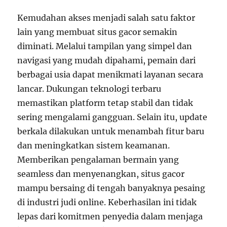
Kemudahan akses menjadi salah satu faktor
lain yang membuat situs gacor semakin
diminati. Melalui tampilan yang simpel dan
navigasi yang mudah dipahami, pemain dari
berbagai usia dapat menikmati layanan secara
lancar. Dukungan teknologi terbaru
memastikan platform tetap stabil dan tidak
sering mengalami gangguan. Selain itu, update
berkala dilakukan untuk menambah fitur baru
dan meningkatkan sistem keamanan.
Memberikan pengalaman bermain yang
seamless dan menyenangkan, situs gacor
mampu bersaing di tengah banyaknya pesaing
di industri judi online. Keberhasilan ini tidak
lepas dari komitmen penyedia dalam menjaga