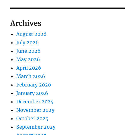
Archives
August 2026
July 2026
June 2026
May 2026
April 2026
March 2026
February 2026
January 2026
December 2025
November 2025
October 2025
September 2025