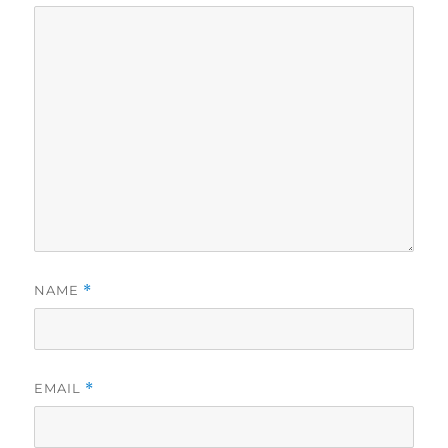
NAME
*
EMAIL
*