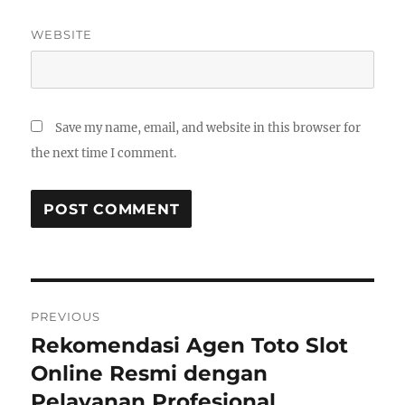
WEBSITE
Save my name, email, and website in this browser for
the next time I comment.
Post
PREVIOUS
navigation
Rekomendasi Agen Toto Slot
Previous
post:
Online Resmi dengan
Pelayanan Profesional