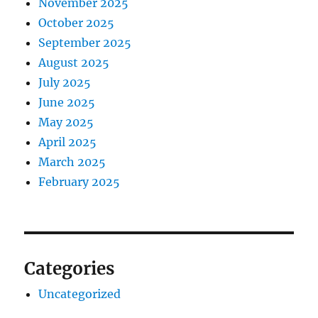
November 2025
October 2025
September 2025
August 2025
July 2025
June 2025
May 2025
April 2025
March 2025
February 2025
Categories
Uncategorized