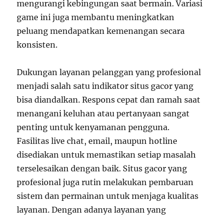
mengurangi kebingungan saat bermain. Variasi
game ini juga membantu meningkatkan
peluang mendapatkan kemenangan secara
konsisten.
Dukungan layanan pelanggan yang profesional
menjadi salah satu indikator situs gacor yang
bisa diandalkan. Respons cepat dan ramah saat
menangani keluhan atau pertanyaan sangat
penting untuk kenyamanan pengguna.
Fasilitas live chat, email, maupun hotline
disediakan untuk memastikan setiap masalah
terselesaikan dengan baik. Situs gacor yang
profesional juga rutin melakukan pembaruan
sistem dan permainan untuk menjaga kualitas
layanan. Dengan adanya layanan yang