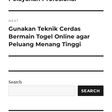
NEXT
Gunakan Teknik Cerdas
Next
post:
Bermain Togel Online agar
Peluang Menang Tinggi
Search
SEARCH