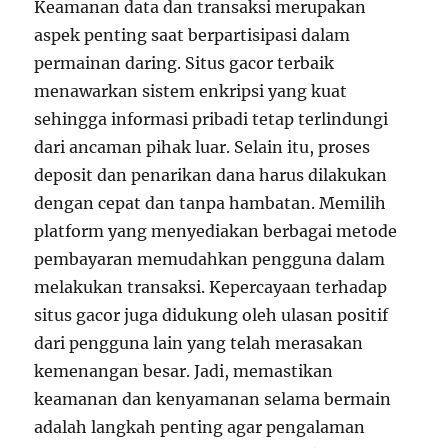
Keamanan data dan transaksi merupakan
aspek penting saat berpartisipasi dalam
permainan daring. Situs gacor terbaik
menawarkan sistem enkripsi yang kuat
sehingga informasi pribadi tetap terlindungi
dari ancaman pihak luar. Selain itu, proses
deposit dan penarikan dana harus dilakukan
dengan cepat dan tanpa hambatan. Memilih
platform yang menyediakan berbagai metode
pembayaran memudahkan pengguna dalam
melakukan transaksi. Kepercayaan terhadap
situs gacor juga didukung oleh ulasan positif
dari pengguna lain yang telah merasakan
kemenangan besar. Jadi, memastikan
keamanan dan kenyamanan selama bermain
adalah langkah penting agar pengalaman