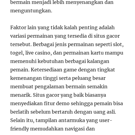
bermain menjadi lebih menyenangkan dan
menguntungkan.
Faktor lain yang tidak kalah penting adalah
variasi permainan yang tersedia di situs gacor
tersebut. Berbagai jenis permainan seperti slot,
togel, live casino, dan permainan kartu mampu
memenuhi kebutuhan berbagai kalangan
pemain. Ketersediaan game dengan tingkat
kemenangan tinggi serta peluang besar
membuat pengalaman bermain semakin
menarik. Situs gacor yang baik biasanya
menyediakan fitur demo sehingga pemain bisa
berlatih sebelum bertaruh dengan uang asli.
Selain itu, tampilan antarmuka yang user-
friendly memudahkan navigasi dan