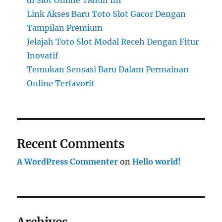
di Slot Online Tahun Ini
Link Akses Baru Toto Slot Gacor Dengan
Tampilan Premium
Jelajah Toto Slot Modal Receh Dengan Fitur
Inovatif
Temukan Sensasi Baru Dalam Permainan
Online Terfavorit
Recent Comments
A WordPress Commenter
on
Hello world!