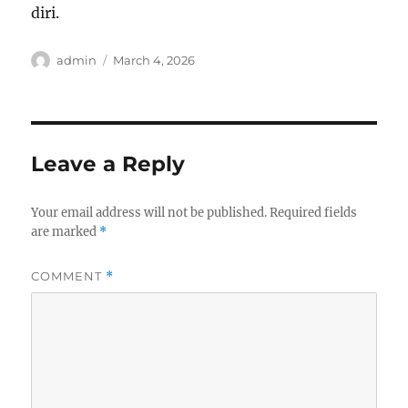
diri.
Author
Posted
admin
March 4, 2026
on
Leave a Reply
Your email address will not be published.
Required fields
are marked
*
COMMENT
*