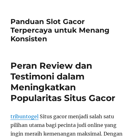
Panduan Slot Gacor
Terpercaya untuk Menang
Konsisten
Peran Review dan
Testimoni dalam
Meningkatkan
Popularitas Situs Gacor
tribuntogel
Situs gacor menjadi salah satu
pilihan utama bagi pecinta judi online yang
ingin meraih kemenangan maksimal. Dengan