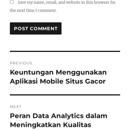
Save my name, email, and website in this browser for
the next time I comment.
Post
PREVIOUS
navigation
Keuntungan Menggunakan
Previous
post:
Aplikasi Mobile Situs Gacor
NEXT
Peran Data Analytics dalam
Next
post:
Meningkatkan Kualitas