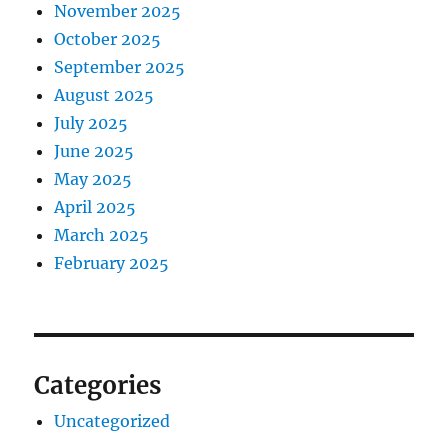
November 2025
October 2025
September 2025
August 2025
July 2025
June 2025
May 2025
April 2025
March 2025
February 2025
Categories
Uncategorized