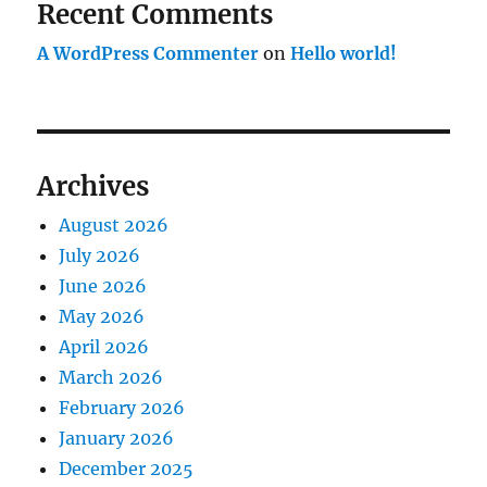
Recent Comments
A WordPress Commenter
on
Hello world!
Archives
August 2026
July 2026
June 2026
May 2026
April 2026
March 2026
February 2026
January 2026
December 2025