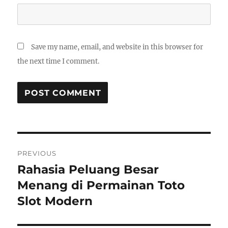
Save my name, email, and website in this browser for
the next time I comment.
Post
PREVIOUS
navigation
Rahasia Peluang Besar
Previous
post:
Menang di Permainan Toto
Slot Modern