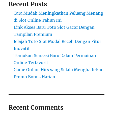
Recent Posts
Cara Mudah Meningkatkan Peluang Menang
di Slot Online Tahun Ini
Link Akses Baru Toto Slot Gacor Dengan
Tampilan Premium
Jelajah Toto Slot Modal Receh Dengan Fitur
Inovatif
Temukan Sensasi Baru Dalam Permainan
Online Terfavorit
Game Online Hits yang Selalu Menghadirkan
Promo Bonus Harian
Recent Comments