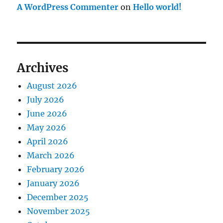
A WordPress Commenter
on
Hello world!
Archives
August 2026
July 2026
June 2026
May 2026
April 2026
March 2026
February 2026
January 2026
December 2025
November 2025