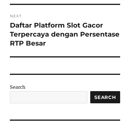
NEXT
Daftar Platform Slot Gacor
Next
post:
Terpercaya dengan Persentase
RTP Besar
Search
SEARCH