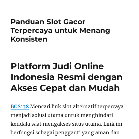
Panduan Slot Gacor
Terpercaya untuk Menang
Konsisten
Platform Judi Online
Indonesia Resmi dengan
Akses Cepat dan Mudah
BOS138
Mencari link slot alternatif terpercaya
menjadi solusi utama untuk menghindari
kendala saat mengakses situs utama. Link ini
berfungsi sebagai pengganti yang aman dan