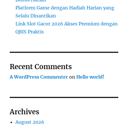
Platform Game dengan Hadiah Harian yang
Selalu Dinantikan
Link Slot Gacor 2026 Akses Premium dengan
QRIS Praktis
Recent Comments
A WordPress Commenter
on
Hello world!
Archives
August 2026