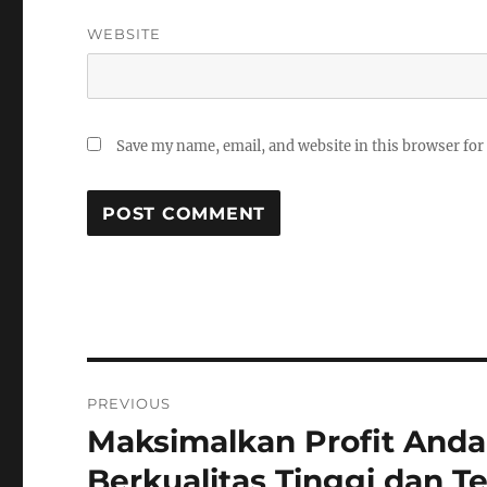
WEBSITE
Save my name, email, and website in this browser for
Post
PREVIOUS
navigation
Maksimalkan Profit Anda
Previous
post:
Berkualitas Tinggi dan T