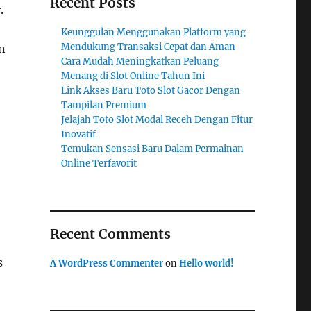
Recent Posts
.
Keunggulan Menggunakan Platform yang
Mendukung Transaksi Cepat dan Aman
n
Cara Mudah Meningkatkan Peluang
Menang di Slot Online Tahun Ini
Link Akses Baru Toto Slot Gacor Dengan
Tampilan Premium
Jelajah Toto Slot Modal Receh Dengan Fitur
Inovatif
Temukan Sensasi Baru Dalam Permainan
Online Terfavorit
Recent Comments
s
A WordPress Commenter
on
Hello world!