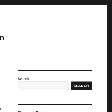
en
Search
SEARCH
in