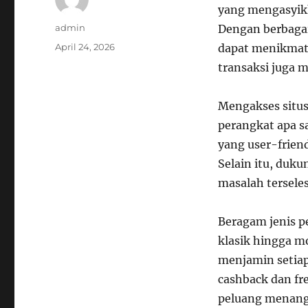
yang mengasyik
Author
admin
Dengan berbagai
Posted
April 24, 2026
dapat menikmat
on
transaksi juga 
Mengakses situs
perangkat apa s
yang user-frien
Selain itu, duk
masalah terseles
Beragam jenis pe
klasik hingga m
menjamin setiap
cashback dan fr
peluang menang