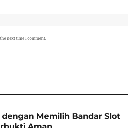
 the next time I comment.
 dengan Memilih Bandar Slot
erbukti Aman