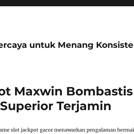
percaya untuk Menang Konsist
lot Maxwin Bombastis
Superior Terjamin
game slot jackpot gacor menawarkan pengalaman berma