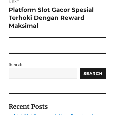
NEXT
Platform Slot Gacor Spesial
Next
post:
Terhoki Dengan Reward
Maksimal
Search
SEARCH
Recent Posts