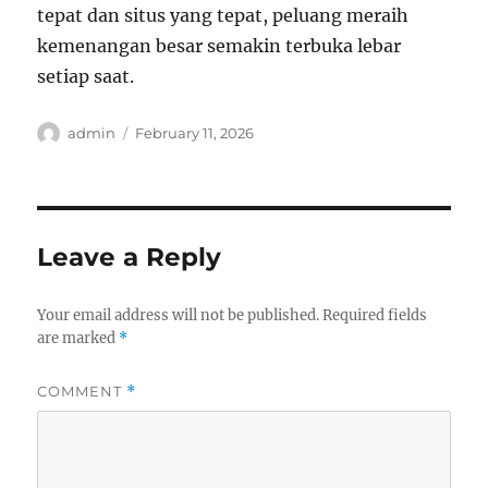
tepat dan situs yang tepat, peluang meraih
kemenangan besar semakin terbuka lebar
setiap saat.
Author
Posted
admin
February 11, 2026
on
Leave a Reply
Your email address will not be published.
Required fields
are marked
*
COMMENT
*