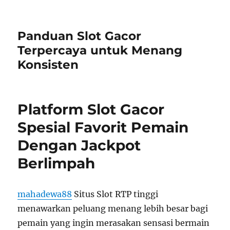
Panduan Slot Gacor
Terpercaya untuk Menang
Konsisten
Platform Slot Gacor
Spesial Favorit Pemain
Dengan Jackpot
Berlimpah
mahadewa88
Situs Slot RTP tinggi
menawarkan peluang menang lebih besar bagi
pemain yang ingin merasakan sensasi bermain