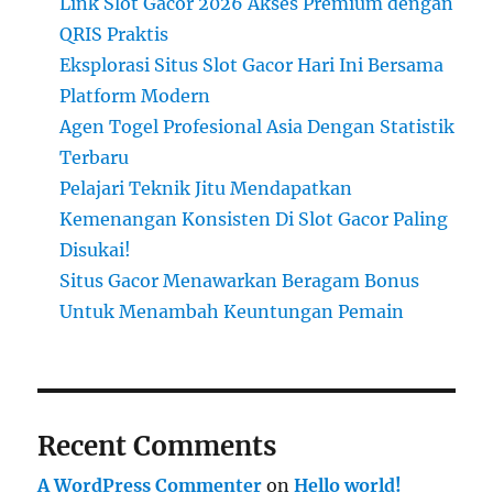
Link Slot Gacor 2026 Akses Premium dengan
QRIS Praktis
Eksplorasi Situs Slot Gacor Hari Ini Bersama
Platform Modern
Agen Togel Profesional Asia Dengan Statistik
Terbaru
Pelajari Teknik Jitu Mendapatkan
Kemenangan Konsisten Di Slot Gacor Paling
Disukai!
Situs Gacor Menawarkan Beragam Bonus
Untuk Menambah Keuntungan Pemain
Recent Comments
A WordPress Commenter
on
Hello world!