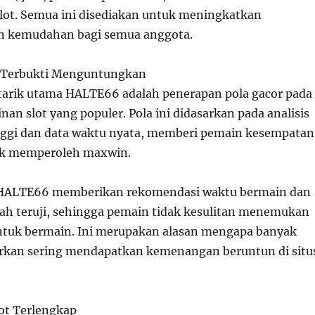
lot. Semua ini disediakan untuk meningkatkan
 kemudahan bagi semua anggota.
g Terbukti Menguntungkan
 tarik utama HALTE66 adalah penerapan pola gacor pada
an slot yang populer. Pola ini didasarkan pada analisis
nggi dan data waktu nyata, memberi pemain kesempatan
tuk memperoleh maxwin.
, HALTE66 memberikan rekomendasi waktu bermain dan
elah teruji, sehingga pemain tidak kesulitan menemukan
ntuk bermain. Ini merupakan alasan mengapa banyak
rkan sering mendapatkan kemenangan beruntun di situ
ot Terlengkap