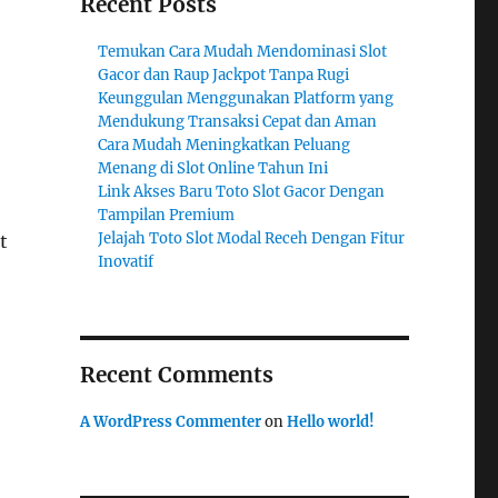
Recent Posts
Temukan Cara Mudah Mendominasi Slot
Gacor dan Raup Jackpot Tanpa Rugi
Keunggulan Menggunakan Platform yang
Mendukung Transaksi Cepat dan Aman
Cara Mudah Meningkatkan Peluang
Menang di Slot Online Tahun Ini
Link Akses Baru Toto Slot Gacor Dengan
Tampilan Premium
Jelajah Toto Slot Modal Receh Dengan Fitur
t
Inovatif
Recent Comments
A WordPress Commenter
on
Hello world!