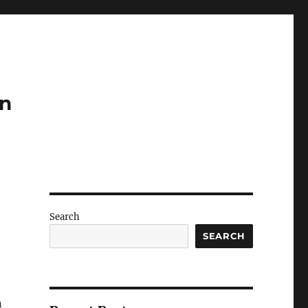
en
Search
SEARCH
n