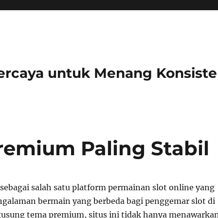
percaya untuk Menang Konsist
remium Paling Stabil
ebagai salah satu platform permainan slot online yang
galaman bermain yang berbeda bagi penggemar slot di
usung tema premium, situs ini tidak hanya menawarka