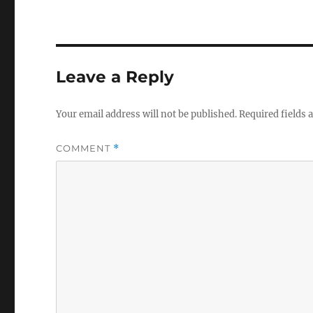
Leave a Reply
Your email address will not be published.
Required fields
COMMENT
*