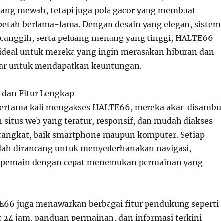
ang mewah, tetapi juga pola gacor yang membuat
etah berlama-lama. Dengan desain yang elegan, sistem
canggih, serta peluang menang yang tinggi, HALTE66
 ideal untuk mereka yang ingin merasakan hiburan dan
ar untuk mendapatkan keuntungan.
 dan Fitur Lengkap
pertama kali mengakses HALTE66, mereka akan disambu
 situs web yang teratur, responsif, dan mudah diakses
erangkat, baik smartphone maupun komputer. Setiap
elah dirancang untuk menyederhanakan navigasi,
pemain dengan cepat menemukan permainan yang
TE66 juga menawarkan berbagai fitur pendukung seperti
t 24 jam, panduan permainan, dan informasi terkini