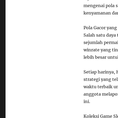
mengenai pola s
kenyamanan dan
Pola Gacor yan
Salah satu daya
sejumlah permain
winrate yang ti
lebih besar un
Setiap harinya
strategi yang t
waktu terbaik u
anggota melapo
ini.
Koleksi Game Sl