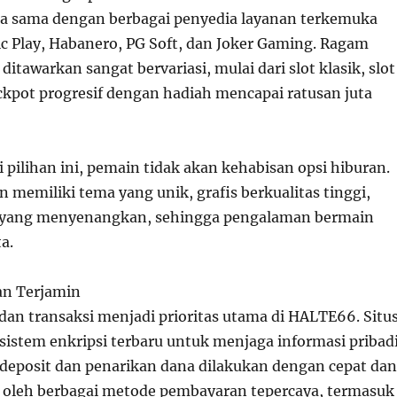
a sama dengan berbagai penyedia layanan terkemuka
ic Play, Habanero, PG Soft, dan Joker Gaming. Ragam
itawarkan sangat bervariasi, mulai dari slot klasik, slot
ackpot progresif dengan hadiah mencapai ratusan juta
pilihan ini, pemain tidak akan kehabisan opsi hiburan.
 memiliki tema yang unik, grafis berkualitas tinggi,
ra yang menyenangkan, sehingga pengalaman bermain
a.
n Terjamin
an transaksi menjadi prioritas utama di HALTE66. Situ
sistem enkripsi terbaru untuk menjaga informasi pribad
 deposit dan penarikan dana dilakukan dengan cepat dan
oleh berbagai metode pembayaran tepercaya, termasuk