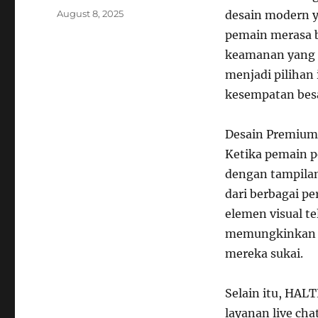
Posted
August 8, 2025
desain modern y
on
pemain merasa b
keamanan yang 
menjadi pilihan
kesempatan bes
Desain Premium
Ketika pemain 
dengan tampilan
dari berbagai p
elemen visual t
memungkinkan 
mereka sukai.
Selain itu, HAL
layanan live cha