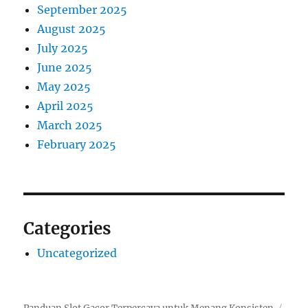
September 2025
August 2025
July 2025
June 2025
May 2025
April 2025
March 2025
February 2025
Categories
Uncategorized