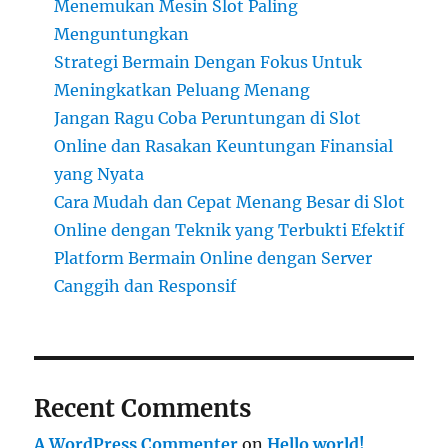
Menemukan Mesin Slot Paling
Menguntungkan
Strategi Bermain Dengan Fokus Untuk
Meningkatkan Peluang Menang
Jangan Ragu Coba Peruntungan di Slot
Online dan Rasakan Keuntungan Finansial
yang Nyata
Cara Mudah dan Cepat Menang Besar di Slot
Online dengan Teknik yang Terbukti Efektif
Platform Bermain Online dengan Server
Canggih dan Responsif
Recent Comments
A WordPress Commenter
on
Hello world!