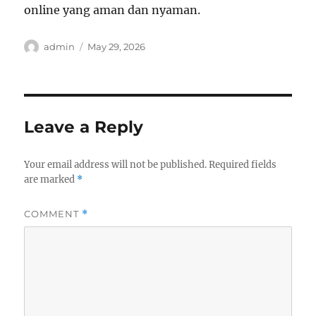
online yang aman dan nyaman.
Author
Posted
admin
May 29, 2026
on
Leave a Reply
Your email address will not be published.
Required fields
are marked
*
COMMENT
*