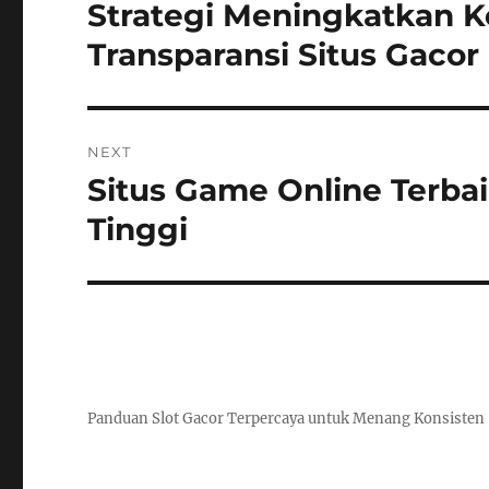
navigation
Strategi Meningkatkan 
Previous
post:
Transparansi Situs Gacor
NEXT
Situs Game Online Terb
Next
post:
Tinggi
Panduan Slot Gacor Terpercaya untuk Menang Konsisten