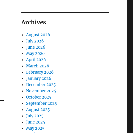
Archives
August 2026
July 2026
June 2026
May 2026
April 2026
March 2026
February 2026
January 2026
December 2025
November 2025
October 2025
September 2025
August 2025
July 2025
June 2025
May 2025