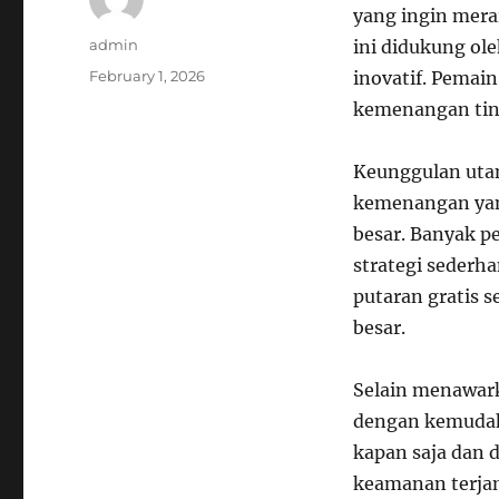
yang ingin mera
Author
admin
ini didukung ol
Posted
February 1, 2026
inovatif. Pemain
on
kemenangan ting
Keunggulan utama
kemenangan yan
besar. Banyak p
strategi sederh
putaran gratis
besar.
Selain menawark
dengan kemudaha
kapan saja dan d
keamanan terja