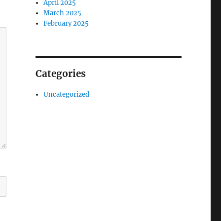
April 2025
March 2025
February 2025
Categories
Uncategorized