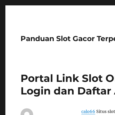
Panduan Slot Gacor Ter
Portal Link Slot 
Login dan Dafta
calo66
Situs slo