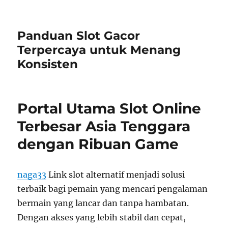
Panduan Slot Gacor
Terpercaya untuk Menang
Konsisten
Portal Utama Slot Online
Terbesar Asia Tenggara
dengan Ribuan Game
naga33
Link slot alternatif menjadi solusi
terbaik bagi pemain yang mencari pengalaman
bermain yang lancar dan tanpa hambatan.
Dengan akses yang lebih stabil dan cepat,