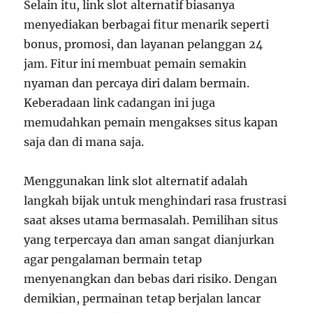
Selain itu, link slot alternatif biasanya
menyediakan berbagai fitur menarik seperti
bonus, promosi, dan layanan pelanggan 24
jam. Fitur ini membuat pemain semakin
nyaman dan percaya diri dalam bermain.
Keberadaan link cadangan ini juga
memudahkan pemain mengakses situs kapan
saja dan di mana saja.
Menggunakan link slot alternatif adalah
langkah bijak untuk menghindari rasa frustrasi
saat akses utama bermasalah. Pemilihan situs
yang terpercaya dan aman sangat dianjurkan
agar pengalaman bermain tetap
menyenangkan dan bebas dari risiko. Dengan
demikian, permainan tetap berjalan lancar