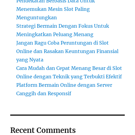
Pendekatan Berbasis Data Untuk
Menemukan Mesin Slot Paling
Menguntungkan
Strategi Bermain Dengan Fokus Untuk
Meningkatkan Peluang Menang
Jangan Ragu Coba Peruntungan di Slot
Online dan Rasakan Keuntungan Finansial
yang Nyata
Cara Mudah dan Cepat Menang Besar di Slot
Online dengan Teknik yang Terbukti Efektif
Platform Bermain Online dengan Server
Canggih dan Responsif
Recent Comments