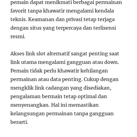
pemain dapat menikmati berbagai permainan
favorit tanpa khawatir mengalami kendala
teknis. Keamanan dan privasi tetap terjaga
dengan situs yang terpercaya dan terlisensi
resmi.
Akses link slot alternatif sangat penting saat
link utama mengalami gangguan atau down.
Pemain tidak perlu khawatir kehilangan
permainan atau data penting. Cukup dengan
mengklik link cadangan yang disediakan,
pengalaman bermain tetap optimal dan
menyenangkan. Hal ini memastikan
kelangsungan permainan tanpa gangguan
berarti.