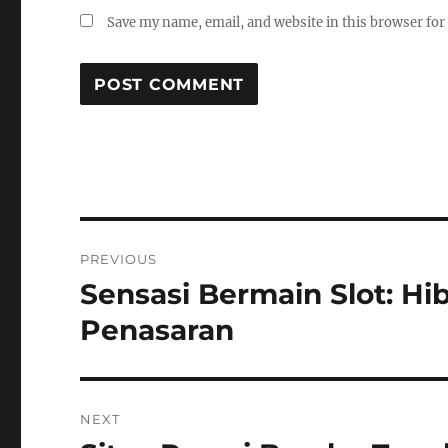
Save my name, email, and website in this browser for
Post
PREVIOUS
navigation
Sensasi Bermain Slot: Hi
Previous
post:
Penasaran
NEXT