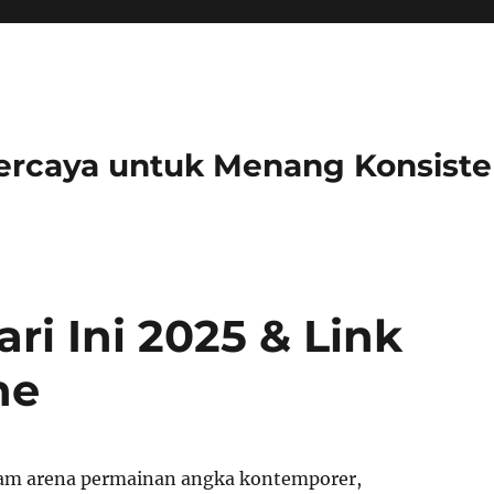
percaya untuk Menang Konsist
ri Ini 2025 & Link
ne
am arena permainan angka kontemporer,