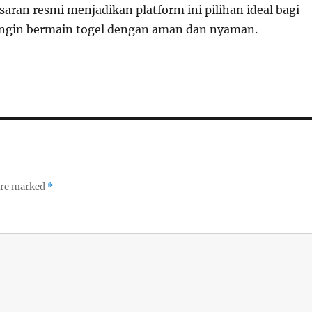
saran resmi menjadikan platform ini pilihan ideal bagi
 ingin bermain togel dengan aman dan nyaman.
 are marked
*