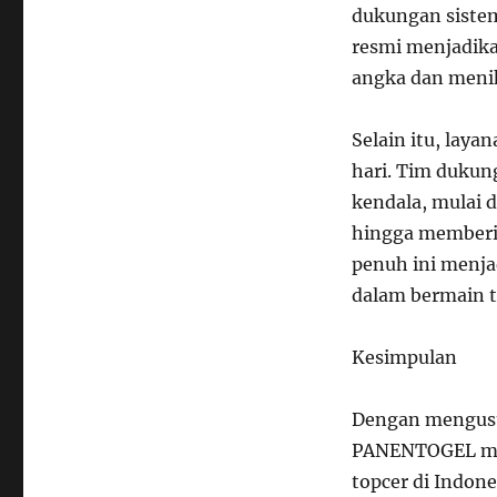
dukungan sistem 
resmi menjadika
angka dan menik
Selain itu, lay
hari. Tim dukun
kendala, mulai d
hingga memberi
penuh ini menj
dalam bermain t
Kesimpulan
Dengan mengusun
PANENTOGEL memb
topcer di Indone