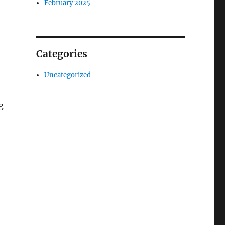
February 2025
Categories
Uncategorized
g