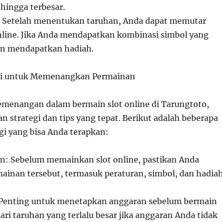
 hingga terbesar.
: Setelah menentukan taruhan, Anda dapat memutar
nline. Jika Anda mendapatkan kombinasi simbol yang
an mendapatkan hadiah.
egi untuk Memenangkan Permainan
menangan dalam bermain slot online di Tarungtoto,
 strategi dan tips yang tepat. Berikut adalah beberapa
gi yang bisa Anda terapkan:
n: Sebelum memainkan slot online, pastikan Anda
nan tersebut, termasuk peraturan, simbol, dan hadia
 Penting untuk menetapkan anggaran sebelum bermain
dari taruhan yang terlalu besar jika anggaran Anda tidak