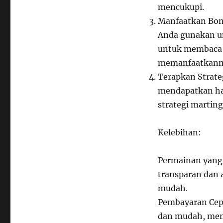
mencukupi.
Manfaatkan Bonu
Anda gunakan u
untuk membaca s
memanfaatkann
Terapkan Strate
mendapatkan has
strategi marting
Kelebihan:
Permainan yang
transparan dan 
mudah.
Pembayaran Cepa
dan mudah, me