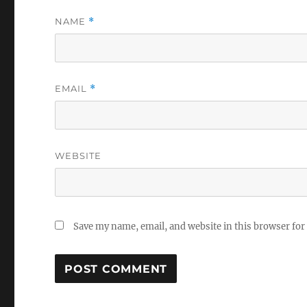
NAME
*
EMAIL
*
WEBSITE
Save my name, email, and website in this browser for