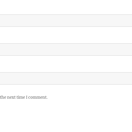
 the next time I comment.