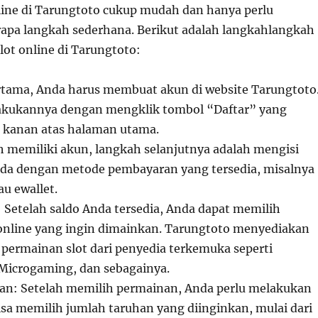
line di Tarungtoto cukup mudah dan hanya perlu
apa langkah sederhana. Berikut adalah langkahlangkah
lot online di Tarungtoto:
rtama, Anda harus membuat akun di website Tarungtoto
akukannya dengan mengklik tombol “Daftar” yang
ut kanan atas halaman utama.
ah memiliki akun, langkah selanjutnya adalah mengisi
nda dengan metode pembayaran yang tersedia, misalnya
au ewallet.
: Setelah saldo Anda tersedia, Anda dapat memilih
online yang ingin dimainkan. Tarungtoto menyediakan
 permainan slot dari penyedia terkemuka seperti
 Microgaming, dan sebagainya.
an: Setelah memilih permainan, Anda perlu melakukan
isa memilih jumlah taruhan yang diinginkan, mulai dari