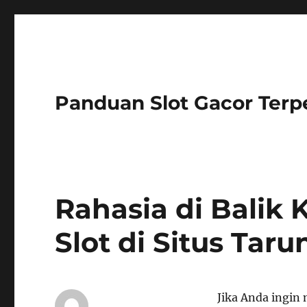
Panduan Slot Gacor Ter
Rahasia di Balik
Slot di Situs Taru
Jika Anda ingi