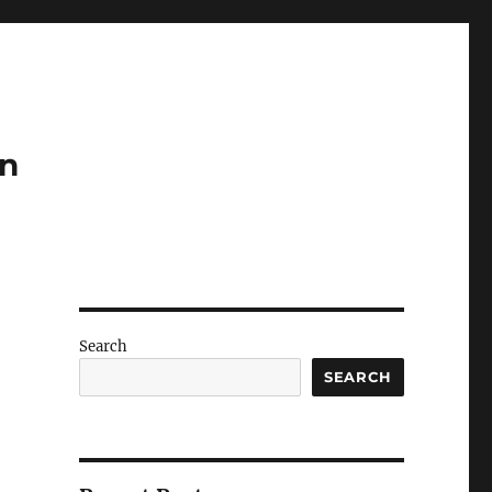
en
Search
SEARCH