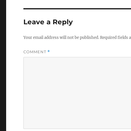
Leave a Reply
Your email address will not be published.
Required fields
COMMENT
*