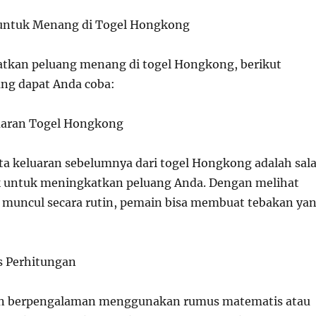
f untuk Menang di Togel Hongkong
tkan peluang menang di togel Hongkong, berikut
ang dapat Anda coba:
luaran Togel Hongkong
ta keluaran sebelumnya dari togel Hongkong adalah sal
ik untuk meningkatkan peluang Anda. Dengan melihat
 muncul secara rutin, pemain bisa membuat tebakan ya
 Perhitungan
n berpengalaman menggunakan rumus matematis atau