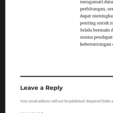
mengamati data
perhitungan, se
dapat meningkat.
penting untuk 
Selalu bermain 
utama pendapat
keberuntungan 
Leave a Reply
Your email address will not be published.
Required fields