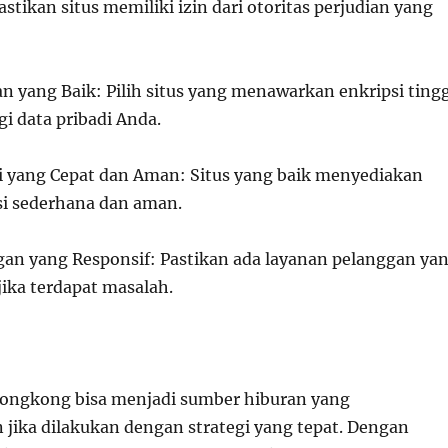
astikan situs memiliki izin dari otoritas perjudian yang
 yang Baik: Pilih situs yang menawarkan enkripsi tingg
i data pribadi Anda.
i yang Cepat dan Aman: Situs yang baik menyediakan
i sederhana dan aman.
an yang Responsif: Pastikan ada layanan pelanggan ya
ika terdapat masalah.
Hongkong bisa menjadi sumber hiburan yang
ika dilakukan dengan strategi yang tepat. Dengan