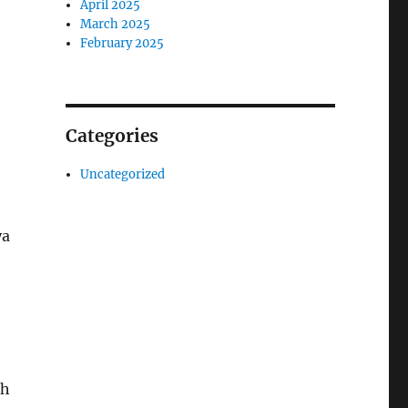
April 2025
March 2025
February 2025
Categories
Uncategorized
ya
uh