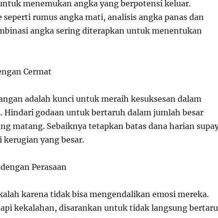
k untuk menemukan angka yang berpotensi keluar.
 seperti rumus angka mati, analisis angka panas dan
ombinasi angka sering diterapkan untuk menentukan
dengan Cermat
ngan adalah kunci untuk meraih kesuksesan dalam
. Hindari godaan untuk bertaruh dalam jumlah besar
yang matang. Sebaiknya tetapkan batas dana harian supa
 kerugian yang besar.
 dengan Perasaan
alah karena tidak bisa mengendalikan emosi mereka.
pi kekalahan, disarankan untuk tidak langsung bertar