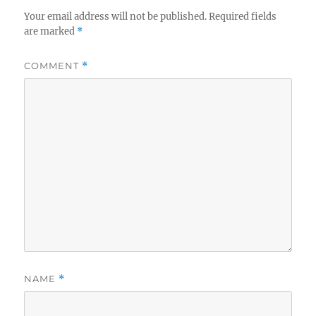
Your email address will not be published.
Required fields
are marked
*
COMMENT
*
NAME
*