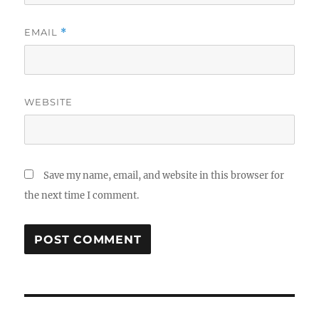
EMAIL
*
WEBSITE
Save my name, email, and website in this browser for
the next time I comment.
Post