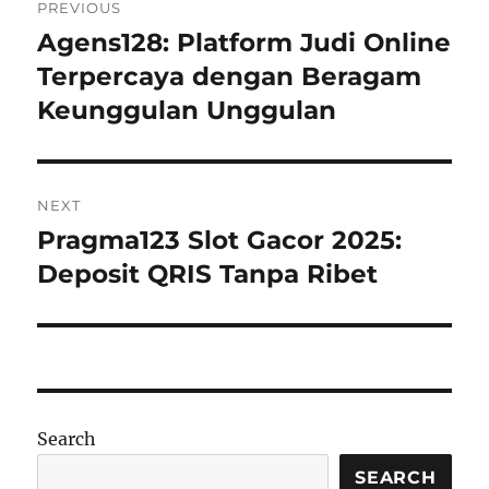
PREVIOUS
navigation
Agens128: Platform Judi Online
Previous
post:
Terpercaya dengan Beragam
Keunggulan Unggulan
NEXT
Pragma123 Slot Gacor 2025:
Next
post:
Deposit QRIS Tanpa Ribet
Search
SEARCH