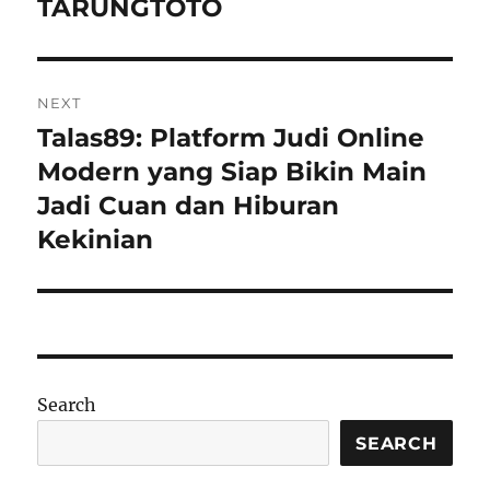
post:
TARUNGTOTO
NEXT
Talas89: Platform Judi Online
Next
post:
Modern yang Siap Bikin Main
Jadi Cuan dan Hiburan
Kekinian
Search
SEARCH