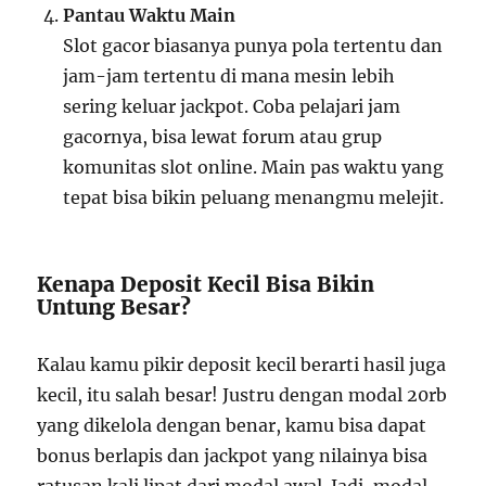
Pantau Waktu Main
Slot gacor biasanya punya pola tertentu dan
jam-jam tertentu di mana mesin lebih
sering keluar jackpot. Coba pelajari jam
gacornya, bisa lewat forum atau grup
komunitas slot online. Main pas waktu yang
tepat bisa bikin peluang menangmu melejit.
Kenapa Deposit Kecil Bisa Bikin
Untung Besar?
Kalau kamu pikir deposit kecil berarti hasil juga
kecil, itu salah besar! Justru dengan modal 20rb
yang dikelola dengan benar, kamu bisa dapat
bonus berlapis dan jackpot yang nilainya bisa