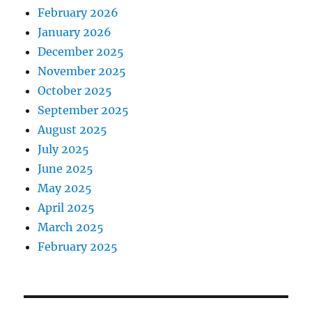
February 2026
January 2026
December 2025
November 2025
October 2025
September 2025
August 2025
July 2025
June 2025
May 2025
April 2025
March 2025
February 2025