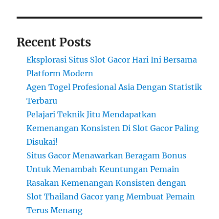
Recent Posts
Eksplorasi Situs Slot Gacor Hari Ini Bersama
Platform Modern
Agen Togel Profesional Asia Dengan Statistik
Terbaru
Pelajari Teknik Jitu Mendapatkan
Kemenangan Konsisten Di Slot Gacor Paling
Disukai!
Situs Gacor Menawarkan Beragam Bonus
Untuk Menambah Keuntungan Pemain
Rasakan Kemenangan Konsisten dengan
Slot Thailand Gacor yang Membuat Pemain
Terus Menang