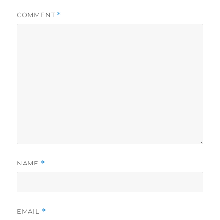
COMMENT
*
NAME
*
EMAIL
*