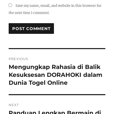
Save my name, email, and website in this browser for
the next time I comment.
Post
PREVIOUS
navigation
Mengungkap Rahasia di Balik
Previous
post:
Kesuksesan DORAHOKI dalam
Dunia Togel Online
NEXT
Panduan Lengkap Bermain di
Next