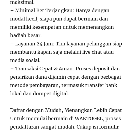
maksimal.
– Minimal Bet Terjangkau: Hanya dengan
modal kecil, siapa pun dapat bermain dan
memiliki kesempatan untuk memenangkan
hadiah besar.
– Layanan 24 Jam: Tim layanan pelanggan siap
membantu kapan saja melalui live chat atau
media sosial.
– Transaksi Cepat & Aman: Proses deposit dan
penarikan dana dijamin cepat dengan berbagai
metode pembayaran, termasuk transfer bank
lokal dan dompet digital.
Daftar dengan Mudah, Menangkan Lebih Cepat
Untuk memulai bermain di WAKTOGEL, proses
pendaftaran sangat mudah. Cukup isi formulir