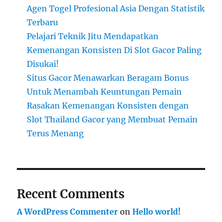
Agen Togel Profesional Asia Dengan Statistik
Terbaru
Pelajari Teknik Jitu Mendapatkan
Kemenangan Konsisten Di Slot Gacor Paling
Disukai!
Situs Gacor Menawarkan Beragam Bonus
Untuk Menambah Keuntungan Pemain
Rasakan Kemenangan Konsisten dengan
Slot Thailand Gacor yang Membuat Pemain
Terus Menang
Recent Comments
A WordPress Commenter
on
Hello world!