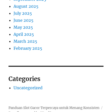
August 2025
July 2025
June 2025
May 2025
April 2025
March 2025
February 2025
Categories
Uncategorized
Panduan Slot Gacor Terpercaya untuk Menang Konsisten