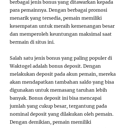
berbagai jenis bonus yang ditawarkan kepada
para pemainnya. Dengan berbagai promosi
menarik yang tersedia, pemain memiliki
kesempatan untuk meraih kemenangan besar
dan memperoleh keuntungan maksimal saat
bermain di situs ini.
Salah satu jenis bonus yang paling populer di
Waktogel adalah bonus deposit. Dengan
melakukan deposit pada akun pemain, mereka
akan mendapatkan tambahan saldo yang bisa
digunakan untuk memasang taruhan lebih
banyak. Bonus deposit ini bisa mencapai
jumlah yang cukup besar, tergantung pada
nominal deposit yang dilakukan oleh pemain.
Dengan demikian, pemain memiliki