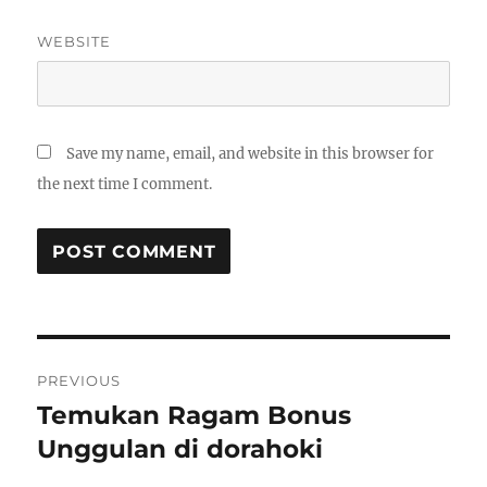
WEBSITE
Save my name, email, and website in this browser for
the next time I comment.
Post
PREVIOUS
navigation
Temukan Ragam Bonus
Previous
post:
Unggulan di dorahoki