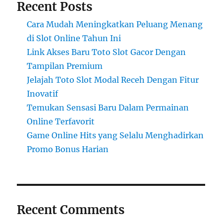
Recent Posts
Cara Mudah Meningkatkan Peluang Menang
di Slot Online Tahun Ini
Link Akses Baru Toto Slot Gacor Dengan
Tampilan Premium
Jelajah Toto Slot Modal Receh Dengan Fitur
Inovatif
Temukan Sensasi Baru Dalam Permainan
Online Terfavorit
Game Online Hits yang Selalu Menghadirkan
Promo Bonus Harian
Recent Comments