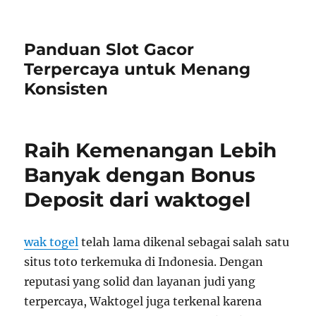
Panduan Slot Gacor
Terpercaya untuk Menang
Konsisten
Raih Kemenangan Lebih
Banyak dengan Bonus
Deposit dari waktogel
wak togel
telah lama dikenal sebagai salah satu
situs toto terkemuka di Indonesia. Dengan
reputasi yang solid dan layanan judi yang
terpercaya, Waktogel juga terkenal karena