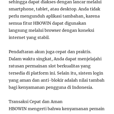
sehingga dapat diakses dengan lancar melalui
smartphone, tablet, atau desktop. Anda tidak
perlu mengunduh aplikasi tambahan, karena
semua fitur HBOWIN dapat digunakan
langsung melalui browser dengan koneksi
internet yang stabil.
Pendaftaran akun juga cepat dan praktis.
Dalam waktu singkat, Anda dapat menjelajahi
ratusan permainan slot berkualitas yang
tersedia di platform ini. Selain itu, sistem login
yang aman dan anti-blokir adalah nilai tambah
bagi kenyamanan pengguna di Indonesia.
Transaksi Cepat dan Aman
HBOWIN mengerti bahwa kenyamanan pemain