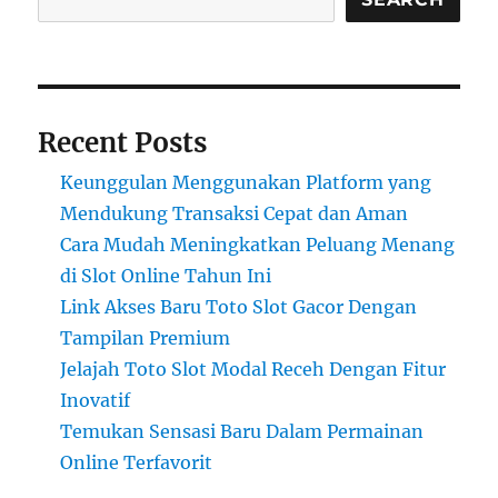
Recent Posts
Keunggulan Menggunakan Platform yang
Mendukung Transaksi Cepat dan Aman
Cara Mudah Meningkatkan Peluang Menang
di Slot Online Tahun Ini
Link Akses Baru Toto Slot Gacor Dengan
Tampilan Premium
Jelajah Toto Slot Modal Receh Dengan Fitur
Inovatif
Temukan Sensasi Baru Dalam Permainan
Online Terfavorit