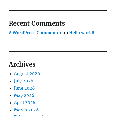
Recent Comments
A WordPress Commenter
on
Hello world!
Archives
August 2026
July 2026
June 2026
May 2026
April 2026
March 2026