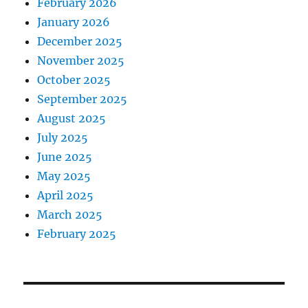
February 2026
January 2026
December 2025
November 2025
October 2025
September 2025
August 2025
July 2025
June 2025
May 2025
April 2025
March 2025
February 2025