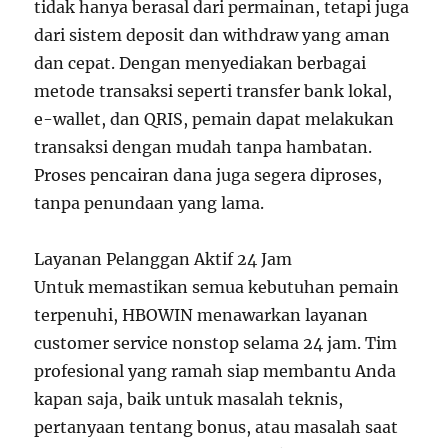
tidak hanya berasal dari permainan, tetapi juga
dari sistem deposit dan withdraw yang aman
dan cepat. Dengan menyediakan berbagai
metode transaksi seperti transfer bank lokal,
e-wallet, dan QRIS, pemain dapat melakukan
transaksi dengan mudah tanpa hambatan.
Proses pencairan dana juga segera diproses,
tanpa penundaan yang lama.
Layanan Pelanggan Aktif 24 Jam
Untuk memastikan semua kebutuhan pemain
terpenuhi, HBOWIN menawarkan layanan
customer service nonstop selama 24 jam. Tim
profesional yang ramah siap membantu Anda
kapan saja, baik untuk masalah teknis,
pertanyaan tentang bonus, atau masalah saat