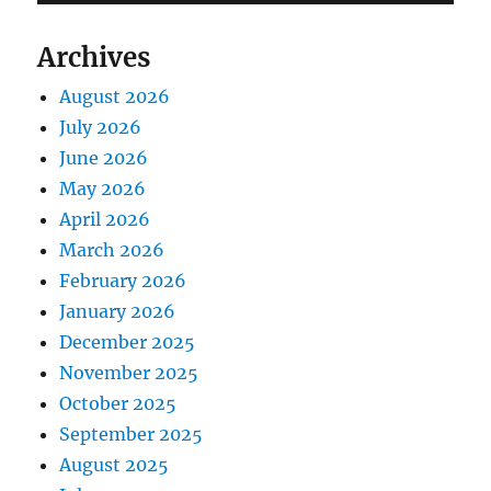
Archives
August 2026
July 2026
June 2026
May 2026
April 2026
March 2026
February 2026
January 2026
December 2025
November 2025
October 2025
September 2025
August 2025