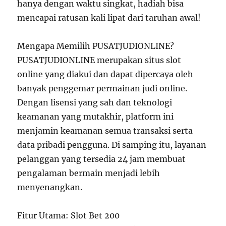
hanya dengan waktu singkat, hadiah bisa
mencapai ratusan kali lipat dari taruhan awal!
Mengapa Memilih PUSATJUDIONLINE?
PUSATJUDIONLINE merupakan situs slot
online yang diakui dan dapat dipercaya oleh
banyak penggemar permainan judi online.
Dengan lisensi yang sah dan teknologi
keamanan yang mutakhir, platform ini
menjamin keamanan semua transaksi serta
data pribadi pengguna. Di samping itu, layanan
pelanggan yang tersedia 24 jam membuat
pengalaman bermain menjadi lebih
menyenangkan.
Fitur Utama: Slot Bet 200