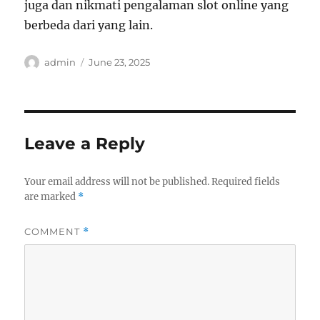
juga dan nikmati pengalaman slot online yang
berbeda dari yang lain.
Author
Posted
admin
June 23, 2025
on
Leave a Reply
Your email address will not be published.
Required fields
are marked
*
COMMENT
*