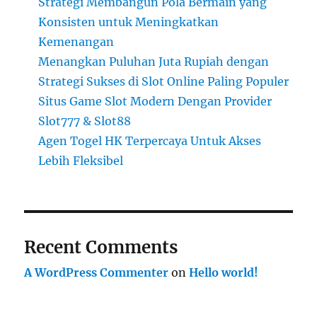
Strategi Membangun Pola Bermain yang
Konsisten untuk Meningkatkan
Kemenangan
Menangkan Puluhan Juta Rupiah dengan
Strategi Sukses di Slot Online Paling Populer
Situs Game Slot Modern Dengan Provider
Slot777 & Slot88
Agen Togel HK Terpercaya Untuk Akses
Lebih Fleksibel
Recent Comments
A WordPress Commenter
on
Hello world!