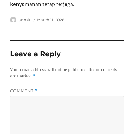
kenyamanan tetap terjaga.
Author
Posted
admin
March 11, 2026
on
Leave a Reply
Your email address will not be published.
Required fields
are marked
*
COMMENT
*