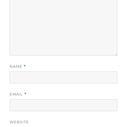
NAME
*
EMAIL
*
WEBSITE