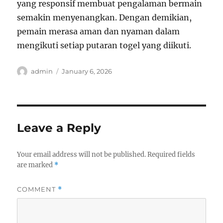
yang responsif membuat pengalaman bermain
semakin menyenangkan. Dengan demikian,
pemain merasa aman dan nyaman dalam
mengikuti setiap putaran togel yang diikuti.
Author
Posted
admin
January 6, 2026
on
Leave a Reply
Your email address will not be published.
Required fields
are marked
*
COMMENT
*