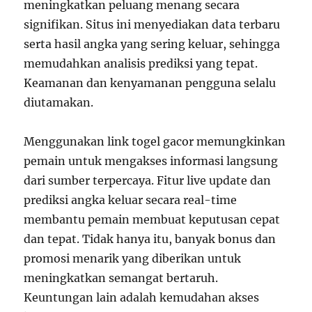
meningkatkan peluang menang secara
signifikan. Situs ini menyediakan data terbaru
serta hasil angka yang sering keluar, sehingga
memudahkan analisis prediksi yang tepat.
Keamanan dan kenyamanan pengguna selalu
diutamakan.
Menggunakan link togel gacor memungkinkan
pemain untuk mengakses informasi langsung
dari sumber terpercaya. Fitur live update dan
prediksi angka keluar secara real-time
membantu pemain membuat keputusan cepat
dan tepat. Tidak hanya itu, banyak bonus dan
promosi menarik yang diberikan untuk
meningkatkan semangat bertaruh.
Keuntungan lain adalah kemudahan akses