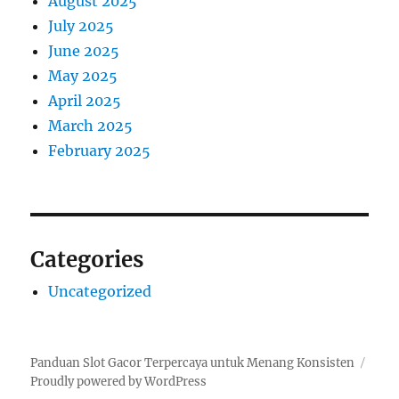
August 2025
July 2025
June 2025
May 2025
April 2025
March 2025
February 2025
Categories
Uncategorized
Panduan Slot Gacor Terpercaya untuk Menang Konsisten
Proudly powered by WordPress