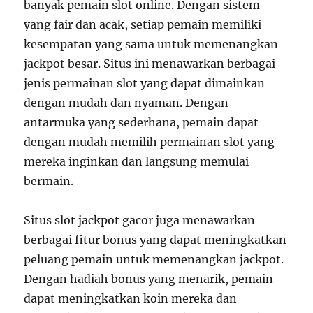
banyak pemain slot online. Dengan sistem
yang fair dan acak, setiap pemain memiliki
kesempatan yang sama untuk memenangkan
jackpot besar. Situs ini menawarkan berbagai
jenis permainan slot yang dapat dimainkan
dengan mudah dan nyaman. Dengan
antarmuka yang sederhana, pemain dapat
dengan mudah memilih permainan slot yang
mereka inginkan dan langsung memulai
bermain.
Situs slot jackpot gacor juga menawarkan
berbagai fitur bonus yang dapat meningkatkan
peluang pemain untuk memenangkan jackpot.
Dengan hadiah bonus yang menarik, pemain
dapat meningkatkan koin mereka dan