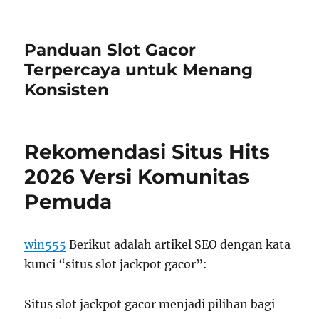
Panduan Slot Gacor
Terpercaya untuk Menang
Konsisten
Rekomendasi Situs Hits
2026 Versi Komunitas
Pemuda
win555
Berikut adalah artikel SEO dengan kata
kunci “situs slot jackpot gacor”:
Situs slot jackpot gacor menjadi pilihan bagi