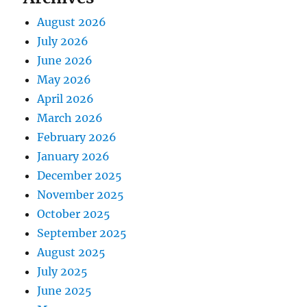
August 2026
July 2026
June 2026
May 2026
April 2026
March 2026
February 2026
January 2026
December 2025
November 2025
October 2025
September 2025
August 2025
July 2025
June 2025