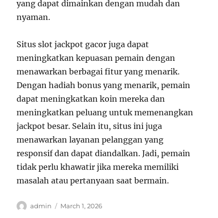
yang dapat dimainkan dengan mudah dan
nyaman.
Situs slot jackpot gacor juga dapat
meningkatkan kepuasan pemain dengan
menawarkan berbagai fitur yang menarik.
Dengan hadiah bonus yang menarik, pemain
dapat meningkatkan koin mereka dan
meningkatkan peluang untuk memenangkan
jackpot besar. Selain itu, situs ini juga
menawarkan layanan pelanggan yang
responsif dan dapat diandalkan. Jadi, pemain
tidak perlu khawatir jika mereka memiliki
masalah atau pertanyaan saat bermain.
Author
Posted
admin
March 1, 2026
on