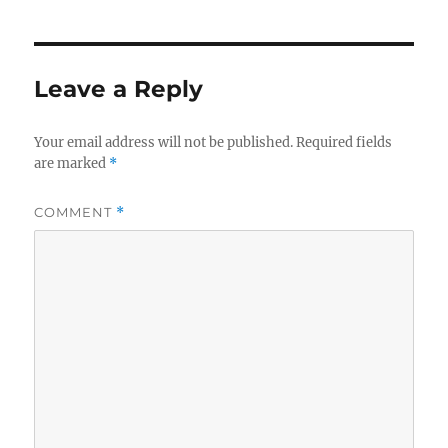
Leave a Reply
Your email address will not be published.
Required fields
are marked
*
COMMENT
*