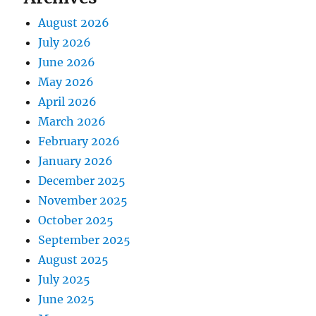
August 2026
July 2026
June 2026
May 2026
April 2026
March 2026
February 2026
January 2026
December 2025
November 2025
October 2025
September 2025
August 2025
July 2025
June 2025