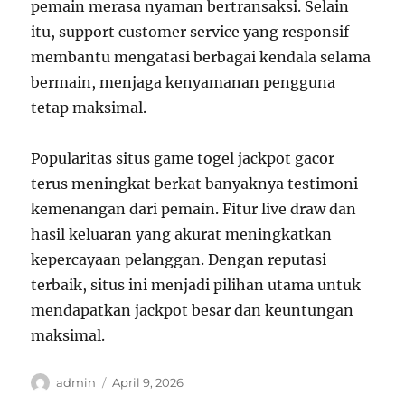
pemain merasa nyaman bertransaksi. Selain
itu, support customer service yang responsif
membantu mengatasi berbagai kendala selama
bermain, menjaga kenyamanan pengguna
tetap maksimal.
Popularitas situs game togel jackpot gacor
terus meningkat berkat banyaknya testimoni
kemenangan dari pemain. Fitur live draw dan
hasil keluaran yang akurat meningkatkan
kepercayaan pelanggan. Dengan reputasi
terbaik, situs ini menjadi pilihan utama untuk
mendapatkan jackpot besar dan keuntungan
maksimal.
Author
Posted
admin
April 9, 2026
on