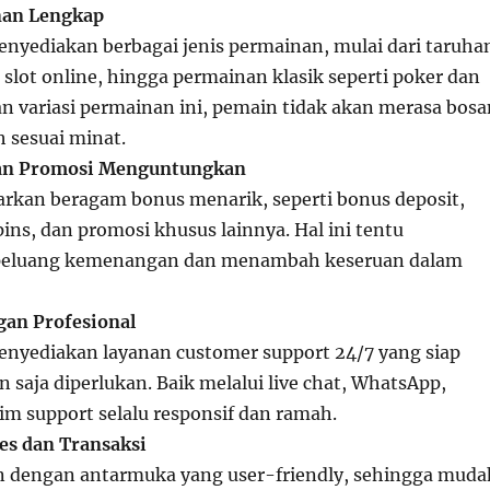
nan Lengkap
enyediakan berbagai jenis permainan, mulai dari taruha
e, slot online, hingga permainan klasik seperti poker dan
an variasi permainan ini, pemain tidak akan merasa bosa
h sesuai minat.
dan Promosi Menguntungkan
arkan beragam bonus menarik, seperti bonus deposit,
pins, dan promosi khusus lainnya. Hal ini tentu
peluang kemenangan dan menambah keseruan dalam
gan Profesional
enyediakan layanan customer support 24/7 yang siap
saja diperlukan. Baik melalui live chat, WhatsApp,
im support selalu responsif dan ramah.
s dan Transaksi
ain dengan antarmuka yang user-friendly, sehingga muda