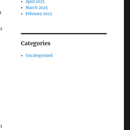
April 2025
March 2025
n
February 2025
n
Categories
Uncategorized
h