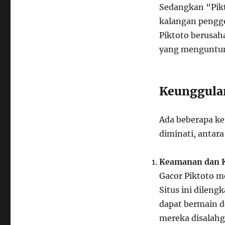
Sedangkan “Pikt
kalangan pengge
Piktoto berusah
yang menguntun
Keunggulan
Ada beberapa k
diminati, antara 
Keamanan dan 
Gacor Piktoto m
Situs ini dilen
dapat bermain d
mereka disalah