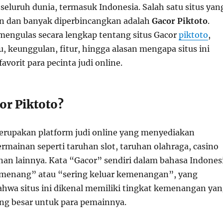
seluruh dunia, termasuk Indonesia. Salah satu situs yan
n dan banyak diperbincangkan adalah
Gacor Piktoto
.
 mengulas secara lengkap tentang situs Gacor
piktoto
,
tu, keunggulan, fitur, hingga alasan mengapa situs ini
avorit para pecinta judi online.
or Piktoto?
erupakan platform judi online yang menyediakan
ermainan seperti taruhan slot, taruhan olahraga, casino
inan lainnya. Kata “Gacor” sendiri dalam bahasa Indones
 menang” atau “sering keluar kemenangan”, yang
wa situs ini dikenal memiliki tingkat kemenangan ya
ang besar untuk para pemainnya.