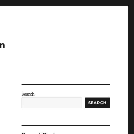
en
Search
SEARCH