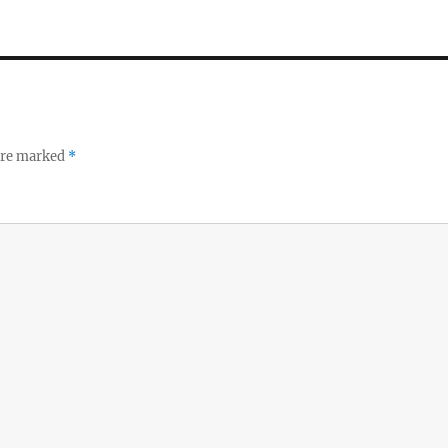
 are marked
*