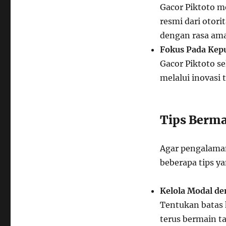
Gacor Piktoto me
resmi dari otor
dengan rasa am
Fokus Pada Kep
Gacor Piktoto s
melalui inovasi
Tips Berma
Agar pengalama
beberapa tips ya
Kelola Modal de
Tentukan batas 
terus bermain ta