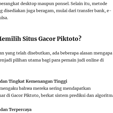
 perangkat desktop maupun ponsel. Selain itu, metode
 disediakan juga beragam, mulai dari transfer bank, e-
ulsa.
milih Situs Gacor Piktoto?
an yang telah disebutkan, ada beberapa alasan mengapa
njadi pilihan utama bagi para pemain judi online di
t dan Tingkat Kemenangan Tinggi
mengaku bahwa mereka sering mendapatkan
r di Gacor Piktoto, berkat sistem prediksi dan algoritm
 dan Terpercaya