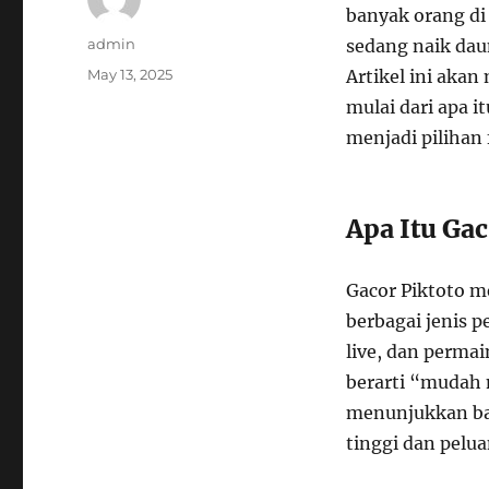
banyak orang di 
Author
admin
sedang naik dau
Posted
May 13, 2025
Artikel ini akan
on
mulai dari apa i
menjadi pilihan f
Apa Itu Gac
Gacor Piktoto m
berbagai jenis p
live, dan perma
berarti “mudah
menunjukkan bah
tinggi dan pelu