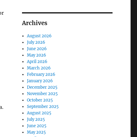
or
Archives
August 2026
July 2026
June 2026
May 2026
April 2026
March 2026
February 2026
January 2026
December 2025
November 2025
October 2025
a.
September 2025
August 2025
July 2025
June 2025
May 2025