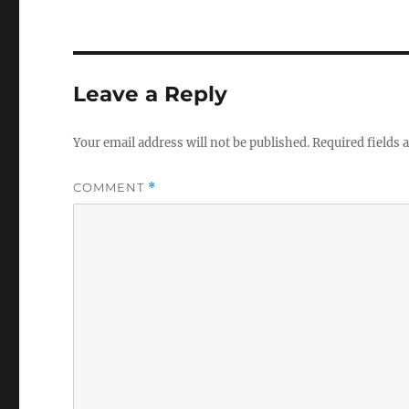
Leave a Reply
Your email address will not be published.
Required fields
COMMENT
*