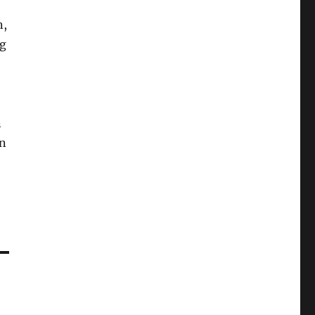
n,
ng
n
an