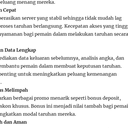
eluang menang mereka.
n Cepat
erasikan server yang stabil sehingga tidak mudah lag
proses taruhan berlangsung. Kecepatan akses yang tingg
yamanan bagi pemain dalam melakukan taruhan secar
dan Data Lengkap
akan data keluaran sebelumnya, analisis angka, dan
membantu pemain dalam membuat keputusan taruhan.
t penting untuk meningkatkan peluang kemenangan
.
us Melimpah
arkan berbagai promo menarik seperti bonus deposit,
iskon khusus. Bonus ini menjadi nilai tambah bagi pema
ingkatkan modal taruhan mereka.
ah dan Aman