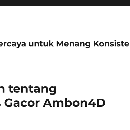
percaya untuk Menang Konsist
 tentang
s Gacor Ambon4D