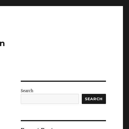
en
Search
SEARCH