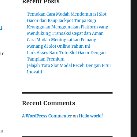
Recent Posts
Temukan Cara Mudah Mendominasi Slot
Gacor dan Raup Jackpot Tanpa Rugi
Keunggulan Menggunakan Platform yang
d
Mendukung Transaksi Cepat dan Aman
Cara Mudah Meningkatkan Peluang
Menang di Slot Online Tahun Ini
Link Akses Baru Toto Slot Gacor Dengan
ur
Tampilan Premium
Jelajah Toto Slot Modal Receh Dengan Fitur
Inovatif
Recent Comments
A WordPress Commenter
on
Hello world!
an