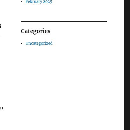
February 2025
i
Categories
a
Uncategorized
in