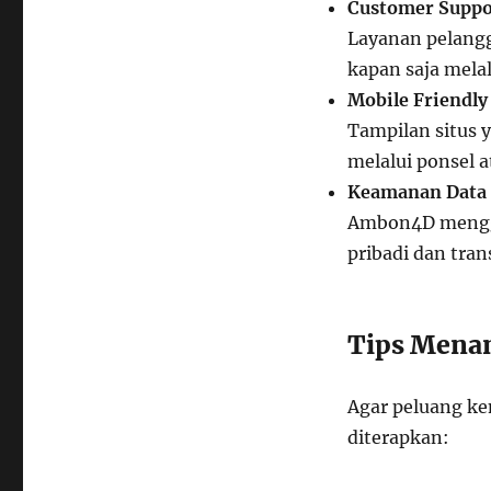
Customer Suppo
Layanan pelang
kapan saja mela
Mobile Friendly
Tampilan situs
melalui ponsel a
Keamanan Data 
Ambon4D menggu
pribadi dan tra
Tips Menan
Agar peluang ke
diterapkan: