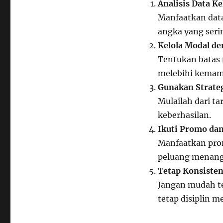
Analisis Data K
Manfaatkan data
angka yang serin
Kelola Modal de
Tentukan batas 
melebihi kema
Gunakan Strate
Mulailah dari ta
keberhasilan.
Ikuti Promo da
Manfaatkan pro
peluang menang
Tetap Konsisten
Jangan mudah te
tetap disiplin m