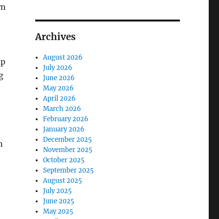
rn
Archives
August 2026
ap
July 2026
g
June 2026
May 2026
April 2026
March 2026
February 2026
January 2026
December 2025
n
November 2025
October 2025
September 2025
August 2025
July 2025
June 2025
May 2025