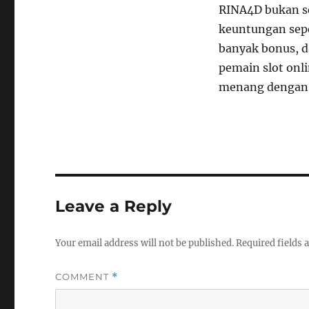
RINA4D bukan se
keuntungan seper
banyak bonus, da
pemain slot onli
menang dengan 
Leave a Reply
Your email address will not be published.
Required fields
COMMENT
*