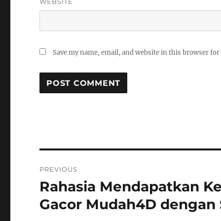
WEBSITE
Save my name, email, and website in this browser for
Post
PREVIOUS
navigation
Rahasia Mendapatkan Ke
Previous
post:
Gacor Mudah4D dengan St