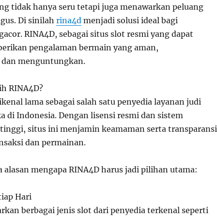
ang tidak hanya seru tetapi juga menawarkan peluang
us. Di sinilah
rina4d
menjadi solusi ideal bagi
acor. RINA4D, sebagai situs slot resmi yang dapat
berikan pengalaman bermain yang aman,
 dan menguntungkan.
ih RINA4D?
kenal lama sebagai salah satu penyedia layanan judi
a di Indonesia. Dengan lisensi resmi dan sistem
inggi, situs ini menjamin keamaman serta transparansi
ansaksi dan permainan.
a alasan mengapa RINA4D harus jadi pilihan utama:
tiap Hari
an berbagai jenis slot dari penyedia terkenal seperti