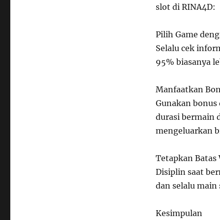
slot di RINA4D:
Pilih Game deng
Selalu cek infor
95% biasanya l
Manfaatkan Bo
Gunakan bonus d
durasi bermain
mengeluarkan bi
Tetapkan Batas
Disiplin saat b
dan selalu main 
Kesimpulan