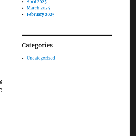
April 2025
March 2025
February 2025
Categories
Uncategorized
g
g