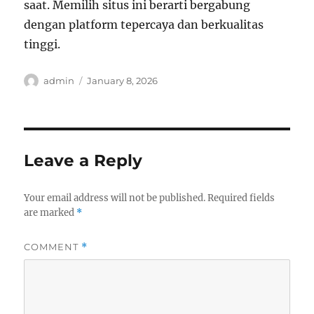
saat. Memilih situs ini berarti bergabung
dengan platform tepercaya dan berkualitas
tinggi.
Author
Posted
admin
January 8, 2026
on
Leave a Reply
Your email address will not be published.
Required fields
are marked
*
COMMENT
*