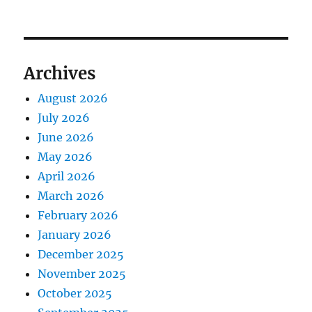
Archives
August 2026
July 2026
June 2026
May 2026
April 2026
March 2026
February 2026
January 2026
December 2025
November 2025
October 2025