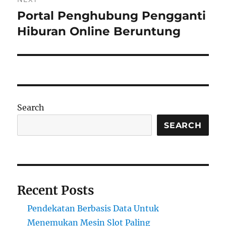
Portal Penghubung Pengganti
Next
post:
Hiburan Online Beruntung
Search
SEARCH
Recent Posts
Pendekatan Berbasis Data Untuk
Menemukan Mesin Slot Paling