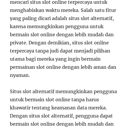
mencari situs slot online terpercaya untuk
menghabiskan waktu mereka. Salah satu fitur
yang paling dicari adalah situs slot alternatif,
karena memungkinkan pengguna untuk
bermain slot online dengan lebih mudah dan
private. Dengan demikian, situs slot online
terpercaya tanpa judi dapat menjadi pilihan
utama bagi mereka yang ingin bermain
permainan slot online dengan lebih aman dan
nyaman.
Situs slot alternatif memungkinkan pengguna
untuk bermain slot online tanpa harus
khawatir tentang keamanan data mereka.
Dengan situs slot alternatif, pengguna dapat
bermain slot online dengan lebih mudah dan