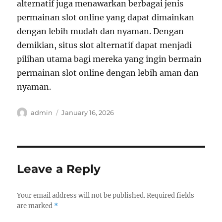
alternatif juga menawarkan berbagai jenis
permainan slot online yang dapat dimainkan
dengan lebih mudah dan nyaman. Dengan
demikian, situs slot alternatif dapat menjadi
pilihan utama bagi mereka yang ingin bermain
permainan slot online dengan lebih aman dan
nyaman.
Author
Posted
admin
January 16, 2026
on
Leave a Reply
Your email address will not be published.
Required fields
are marked
*