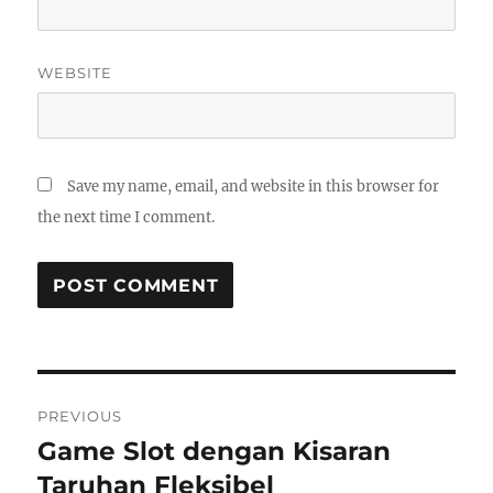
WEBSITE
Save my name, email, and website in this browser for
the next time I comment.
Post
PREVIOUS
navigation
Game Slot dengan Kisaran
Previous
post:
Taruhan Fleksibel