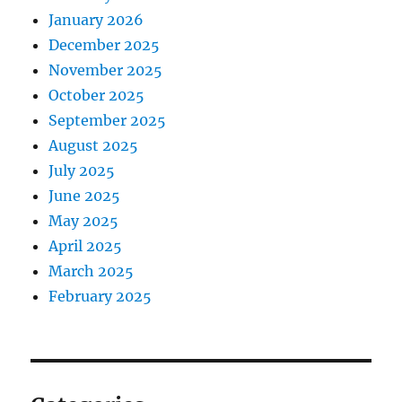
January 2026
December 2025
November 2025
October 2025
September 2025
August 2025
July 2025
June 2025
May 2025
April 2025
March 2025
February 2025