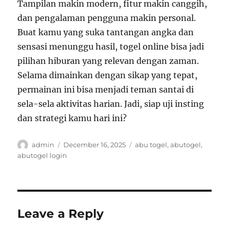
Tampilan makin modern, fitur makin canggih,
dan pengalaman pengguna makin personal.
Buat kamu yang suka tantangan angka dan
sensasi menunggu hasil, togel online bisa jadi
pilihan hiburan yang relevan dengan zaman.
Selama dimainkan dengan sikap yang tepat,
permainan ini bisa menjadi teman santai di
sela-sela aktivitas harian. Jadi, siap uji insting
dan strategi kamu hari ini?
Author
Posted
Tags
admin
December 16, 2025
abu togel
,
abutogel
,
on
abutogel login
Leave a Reply