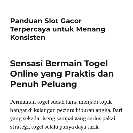
Panduan Slot Gacor
Terpercaya untuk Menang
Konsisten
Sensasi Bermain Togel
Online yang Praktis dan
Penuh Peluang
Permainan togel sudah lama menjadi topik
hangat di kalangan pecinta hiburan angka. Dari
yang sekadar iseng sampai yang serius pakai
strategi, togel selalu punya daya tarik