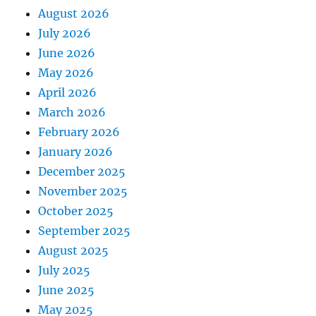
August 2026
July 2026
June 2026
May 2026
April 2026
March 2026
February 2026
January 2026
December 2025
November 2025
October 2025
September 2025
August 2025
July 2025
June 2025
May 2025