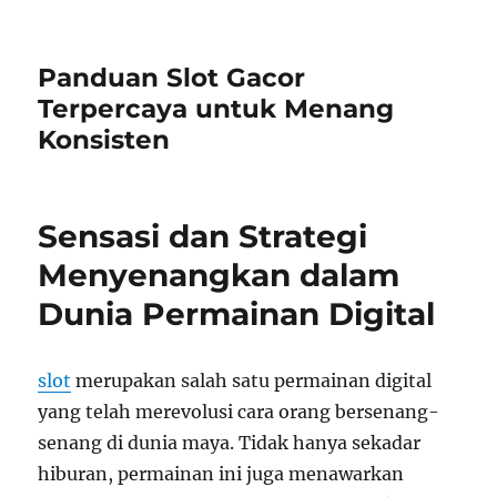
Panduan Slot Gacor
Terpercaya untuk Menang
Konsisten
Sensasi dan Strategi
Menyenangkan dalam
Dunia Permainan Digital
slot
merupakan salah satu permainan digital
yang telah merevolusi cara orang bersenang-
senang di dunia maya. Tidak hanya sekadar
hiburan, permainan ini juga menawarkan