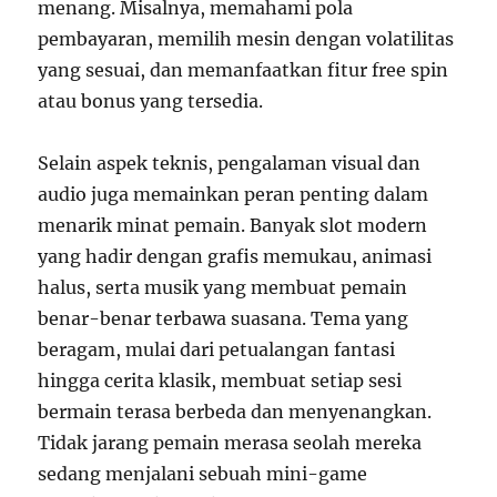
menang. Misalnya, memahami pola
pembayaran, memilih mesin dengan volatilitas
yang sesuai, dan memanfaatkan fitur free spin
atau bonus yang tersedia.
Selain aspek teknis, pengalaman visual dan
audio juga memainkan peran penting dalam
menarik minat pemain. Banyak slot modern
yang hadir dengan grafis memukau, animasi
halus, serta musik yang membuat pemain
benar-benar terbawa suasana. Tema yang
beragam, mulai dari petualangan fantasi
hingga cerita klasik, membuat setiap sesi
bermain terasa berbeda dan menyenangkan.
Tidak jarang pemain merasa seolah mereka
sedang menjalani sebuah mini-game