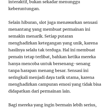
interaktif, bukan sekadar menunggu
keberuntungan.
Selain hiburan, slot juga menawarkan sensasi
menantang yang membuat permainan ini
semakin menarik. Setiap putaran
menghadirkan ketegangan yang unik, karena
hasilnya selalu tak terduga. Hal ini membuat
pemain tetap terlibat, bahkan ketika mereka
hanya mencoba untuk bersenang-senang
tanpa harapan menang besar. Sensasi ini
seringkali menjadi daya tarik utama, karena
menghadirkan campuran emosi yang tidak bisa
didapatkan dari permainan lain.
Bagi mereka yang ingin bermain lebih serius,