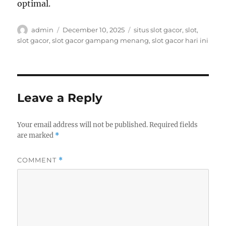
optimal.
Author
Posted
Tags
admin
December 10, 2025
situs slot gacor
,
slot
,
on
slot gacor
,
slot gacor gampang menang
,
slot gacor hari ini
Leave a Reply
Your email address will not be published.
Required fields
are marked
*
COMMENT
*