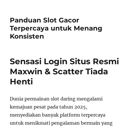
Panduan Slot Gacor
Terpercaya untuk Menang
Konsisten
Sensasi Login Situs Resmi
Maxwin & Scatter Tiada
Henti
Dunia permainan slot daring mengalami
kemajuan pesat pada tahun 2025,
menyediakan banyak platform terpercaya
untuk menikmati pengalaman bermain yang