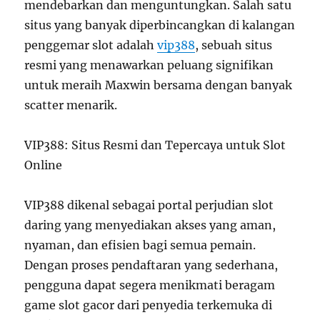
mendebarkan dan menguntungkan. Salah satu
situs yang banyak diperbincangkan di kalangan
penggemar slot adalah
vip388
, sebuah situs
resmi yang menawarkan peluang signifikan
untuk meraih Maxwin bersama dengan banyak
scatter menarik.
VIP388: Situs Resmi dan Tepercaya untuk Slot
Online
VIP388 dikenal sebagai portal perjudian slot
daring yang menyediakan akses yang aman,
nyaman, dan efisien bagi semua pemain.
Dengan proses pendaftaran yang sederhana,
pengguna dapat segera menikmati beragam
game slot gacor dari penyedia terkemuka di