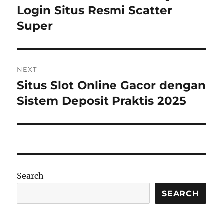
post:
Login Situs Resmi Scatter
Super
NEXT
Situs Slot Online Gacor dengan
Next
post:
Sistem Deposit Praktis 2025
Search
SEARCH