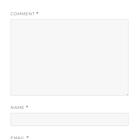
COMMENT
*
NAME
*
EMAIL
*