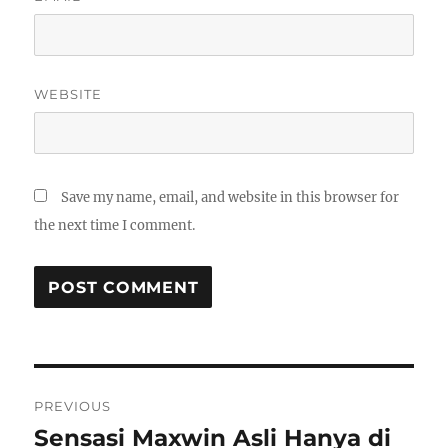
WEBSITE
Save my name, email, and website in this browser for
the next time I comment.
Post
PREVIOUS
navigation
Sensasi Maxwin Asli Hanya di
Previous