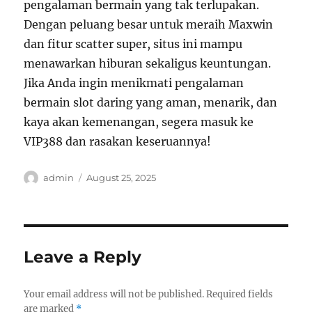
pengalaman bermain yang tak terlupakan.
Dengan peluang besar untuk meraih Maxwin
dan fitur scatter super, situs ini mampu
menawarkan hiburan sekaligus keuntungan.
Jika Anda ingin menikmati pengalaman
bermain slot daring yang aman, menarik, dan
kaya akan kemenangan, segera masuk ke
VIP388 dan rasakan keseruannya!
Author
Posted
admin
August 25, 2025
on
Leave a Reply
Your email address will not be published.
Required fields
are marked
*