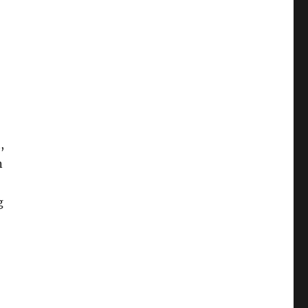
,
n
g