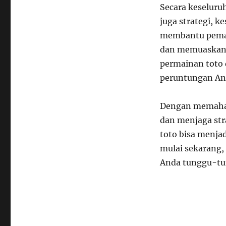
Secara keseluru
juga strategi, k
membantu pema
dan memuaskan. 
permainan toto 
peruntungan An
Dengan memaham
dan menjaga str
toto bisa menja
mulai sekarang,
Anda tunggu-tu