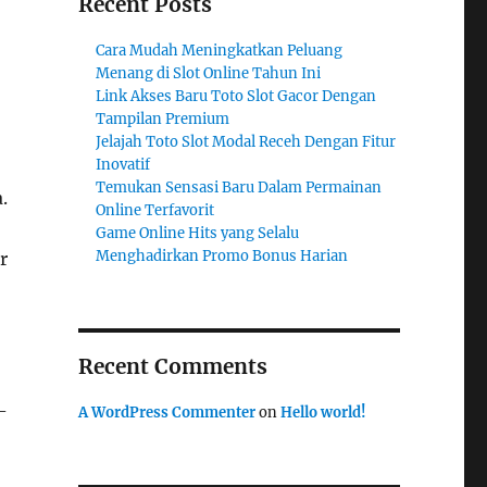
Recent Posts
Cara Mudah Meningkatkan Peluang
Menang di Slot Online Tahun Ini
Link Akses Baru Toto Slot Gacor Dengan
Tampilan Premium
Jelajah Toto Slot Modal Receh Dengan Fitur
Inovatif
Temukan Sensasi Baru Dalam Permainan
.
Online Terfavorit
Game Online Hits yang Selalu
Menghadirkan Promo Bonus Harian
r
Recent Comments
-
A WordPress Commenter
on
Hello world!