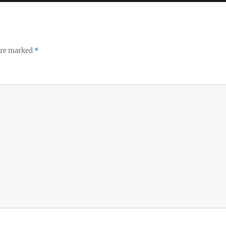
 are marked
*