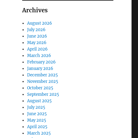
Archives
August 2026
July 2026
June 2026
May 2026
April 2026
March 2026
February 2026
January 2026
December 2025
November 2025
October 2025
September 2025
August 2025
July 2025
June 2025
May 2025
April 2025
March 2025