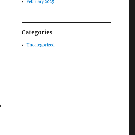
February 2025
Categories
Uncategorized
n