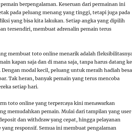
pemain berpengalaman. Keseruan dari permainan ini
etak pada peluang menang yang tinggi, tetapi juga pada
diksi yang bisa kita lakukan. Setiap angka yang dipilih
n tersendiri, membuat adrenalin pemain terus
ang membuat toto online menarik adalah fleksibilitasnya
main kapan saja dan di mana saja, tanpa harus datang ke
. Dengan modal kecil, peluang untuk meraih hadiah besa
ebar. Tak heran, banyak pemain yang terus mencoba
eka setiap hari.
form toto online yang terpercaya kini menawarkan
yang memudahkan pemain. Mulai dari tampilan yang user
 deposit dan withdraw yang cepat, hingga pelayanan
e yang responsif. Semua ini membuat pengalaman