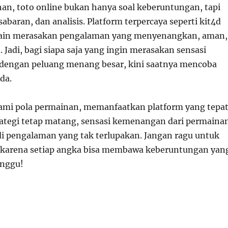
han, toto online bukan hanya soal keberuntungan, tapi
esabaran, dan analisis. Platform terpercaya seperti kit4d
in merasakan pengalaman yang menyenangkan, aman,
Jadi, bagi siapa saja yang ingin merasakan sensasi
dengan peluang menang besar, kini saatnya mencoba
da.
i pola permainan, memanfaatkan platform yang tepat
ategi tetap matang, sensasi kemenangan dari permaina
di pengalaman yang tak terlupakan. Jangan ragu untuk
 karena setiap angka bisa membawa keberuntungan yan
nggu!