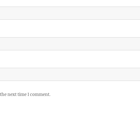
 the next time I comment.