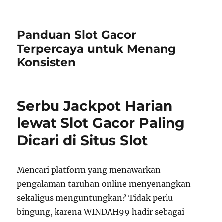
Panduan Slot Gacor
Terpercaya untuk Menang
Konsisten
Serbu Jackpot Harian
lewat Slot Gacor Paling
Dicari di Situs Slot
Mencari platform yang menawarkan
pengalaman taruhan online menyenangkan
sekaligus menguntungkan? Tidak perlu
bingung, karena WINDAH99 hadir sebagai