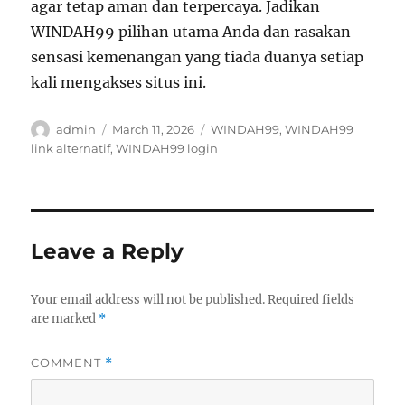
agar tetap aman dan terpercaya. Jadikan
WINDAH99 pilihan utama Anda dan rasakan
sensasi kemenangan yang tiada duanya setiap
kali mengakses situs ini.
Author
Posted
Tags
admin
March 11, 2026
WINDAH99
,
WINDAH99
on
link alternatif
,
WINDAH99 login
Leave a Reply
Your email address will not be published.
Required fields
are marked
*
COMMENT
*