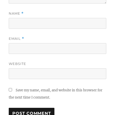
NAME
*
EMAIL
*
WEBSITE
Save my name, email, and website in this browser for
the next time I comment.