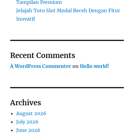
Tampilan Premium
Jelajah Toto Slot Modal Receh Dengan Fitur
Inovatif
Recent Comments
A WordPress Commenter
on
Hello world!
Archives
August 2026
July 2026
June 2026