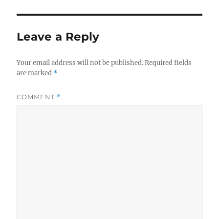
Leave a Reply
Your email address will not be published.
Required fields
are marked
*
COMMENT
*