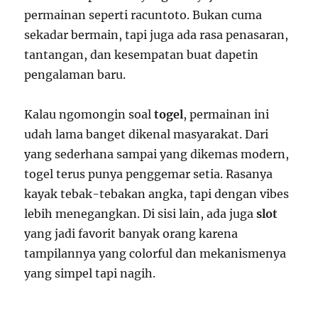
permainan seperti racuntoto. Bukan cuma
sekadar bermain, tapi juga ada rasa penasaran,
tantangan, dan kesempatan buat dapetin
pengalaman baru.
Kalau ngomongin soal
togel
, permainan ini
udah lama banget dikenal masyarakat. Dari
yang sederhana sampai yang dikemas modern,
togel terus punya penggemar setia. Rasanya
kayak tebak-tebakan angka, tapi dengan vibes
lebih menegangkan. Di sisi lain, ada juga
slot
yang jadi favorit banyak orang karena
tampilannya yang colorful dan mekanismenya
yang simpel tapi nagih.