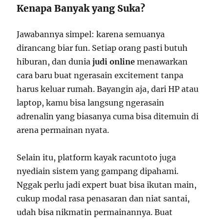
Kenapa Banyak yang Suka?
Jawabannya simpel: karena semuanya
dirancang biar fun. Setiap orang pasti butuh
hiburan, dan dunia
judi online
menawarkan
cara baru buat ngerasain excitement tanpa
harus keluar rumah. Bayangin aja, dari HP atau
laptop, kamu bisa langsung ngerasain
adrenalin yang biasanya cuma bisa ditemuin di
arena permainan nyata.
Selain itu, platform kayak racuntoto juga
nyediain sistem yang gampang dipahami.
Nggak perlu jadi expert buat bisa ikutan main,
cukup modal rasa penasaran dan niat santai,
udah bisa nikmatin permainannya. Buat