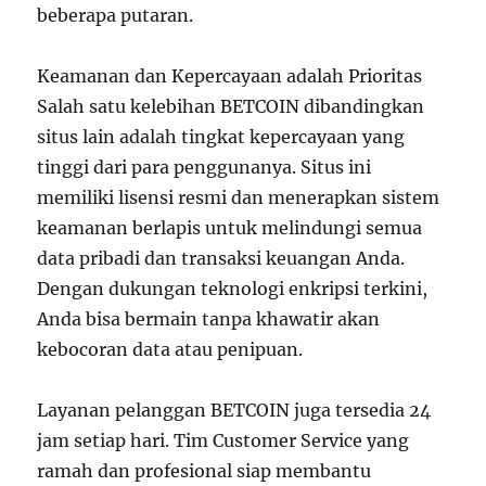
beberapa putaran.
Keamanan dan Kepercayaan adalah Prioritas
Salah satu kelebihan BETCOIN dibandingkan
situs lain adalah tingkat kepercayaan yang
tinggi dari para penggunanya. Situs ini
memiliki lisensi resmi dan menerapkan sistem
keamanan berlapis untuk melindungi semua
data pribadi dan transaksi keuangan Anda.
Dengan dukungan teknologi enkripsi terkini,
Anda bisa bermain tanpa khawatir akan
kebocoran data atau penipuan.
Layanan pelanggan BETCOIN juga tersedia 24
jam setiap hari. Tim Customer Service yang
ramah dan profesional siap membantu