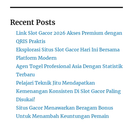
Recent Posts
Link Slot Gacor 2026 Akses Premium dengan
QRIS Praktis
Eksplorasi Situs Slot Gacor Hari Ini Bersama
Platform Modern
Agen Togel Profesional Asia Dengan Statistik
Terbaru
Pelajari Teknik Jitu Mendapatkan
Kemenangan Konsisten Di Slot Gacor Paling
Disukai!
Situs Gacor Menawarkan Beragam Bonus
Untuk Menambah Keuntungan Pemain