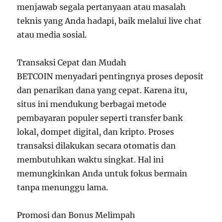
menjawab segala pertanyaan atau masalah
teknis yang Anda hadapi, baik melalui live chat
atau media sosial.
Transaksi Cepat dan Mudah
BETCOIN menyadari pentingnya proses deposit
dan penarikan dana yang cepat. Karena itu,
situs ini mendukung berbagai metode
pembayaran populer seperti transfer bank
lokal, dompet digital, dan kripto. Proses
transaksi dilakukan secara otomatis dan
membutuhkan waktu singkat. Hal ini
memungkinkan Anda untuk fokus bermain
tanpa menunggu lama.
Promosi dan Bonus Melimpah