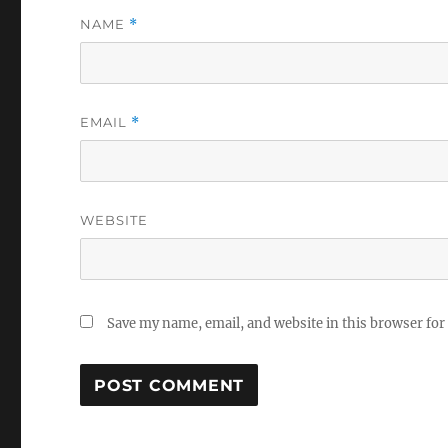
NAME
*
EMAIL
*
WEBSITE
Save my name, email, and website in this browser for