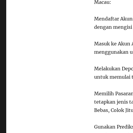
Macau:
Mendaftar AkunK
dengan mengisi d
Masuk ke Akun A
menggunakan us
Melakukan Depo
untuk memulai t
Memilih Pasaran
tetapkan jenis t
Bebas, Colok Jitu
Gunakan Prediks