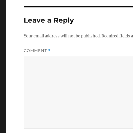
Leave a Reply
Your email address will not be published.
Required fields
COMMENT
*