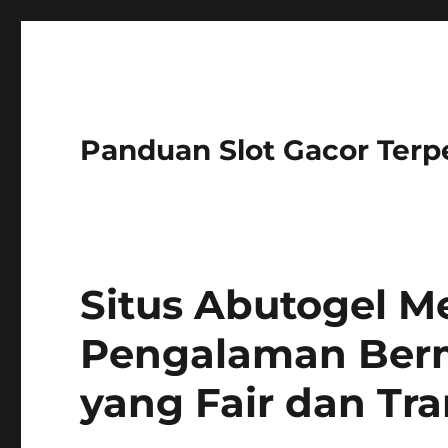
Panduan Slot Gacor Ter
Situs Abutogel 
Pengalaman Berm
yang Fair dan Tr