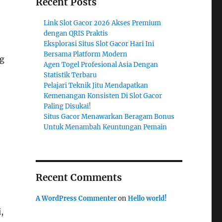
Recent Posts
Link Slot Gacor 2026 Akses Premium
dengan QRIS Praktis
Eksplorasi Situs Slot Gacor Hari Ini
Bersama Platform Modern
g
Agen Togel Profesional Asia Dengan
Statistik Terbaru
Pelajari Teknik Jitu Mendapatkan
Kemenangan Konsisten Di Slot Gacor
Paling Disukai!
Situs Gacor Menawarkan Beragam Bonus
Untuk Menambah Keuntungan Pemain
Recent Comments
A WordPress Commenter
on
Hello world!
,