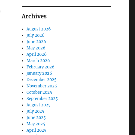
n
Archives
August 2026
July 2026
June 2026
May 2026
April 2026
March 2026
February 2026
January 2026
December 2025
November 2025
October 2025
September 2025
August 2025
July 2025
June 2025
May 2025
April 2025