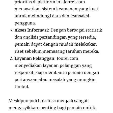
prioritas di platform ini. Joorei.com
menawarkan sistem keamanan yang kuat
untuk melindungi data dan transaksi
pengguna.
Akses Informasi
: Dengan berbagai statistik
dan analisis pertandingan yang tersedia,
pemain dapat dengan mudah melakukan
riset sebelum memasang taruhan mereka.
Layanan Pelanggan
: Joorei.com
menyediakan layanan pelanggan yang
responsif, siap membantu pemain dengan
pertanyaan atau masalah yang mungkin
timbul.
Meskipun judi bola bisa menjadi sangat
mengasyikkan, penting bagi pemain untuk