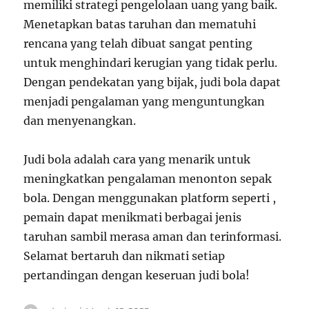
memiliki strategi pengelolaan uang yang baik.
Menetapkan batas taruhan dan mematuhi
rencana yang telah dibuat sangat penting
untuk menghindari kerugian yang tidak perlu.
Dengan pendekatan yang bijak, judi bola dapat
menjadi pengalaman yang menguntungkan
dan menyenangkan.
Judi bola adalah cara yang menarik untuk
meningkatkan pengalaman menonton sepak
bola. Dengan menggunakan platform seperti ,
pemain dapat menikmati berbagai jenis
taruhan sambil merasa aman dan terinformasi.
Selamat bertaruh dan nikmati setiap
pertandingan dengan keseruan judi bola!