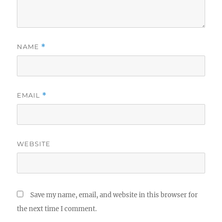
NAME
*
EMAIL
*
WEBSITE
Save my name, email, and website in this browser for
the next time I comment.