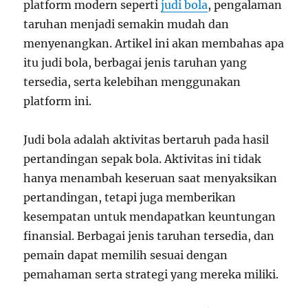
platform modern seperti
judi bola
, pengalaman
taruhan menjadi semakin mudah dan
menyenangkan. Artikel ini akan membahas apa
itu judi bola, berbagai jenis taruhan yang
tersedia, serta kelebihan menggunakan
platform ini.
Judi bola adalah aktivitas bertaruh pada hasil
pertandingan sepak bola. Aktivitas ini tidak
hanya menambah keseruan saat menyaksikan
pertandingan, tetapi juga memberikan
kesempatan untuk mendapatkan keuntungan
finansial. Berbagai jenis taruhan tersedia, dan
pemain dapat memilih sesuai dengan
pemahaman serta strategi yang mereka miliki.