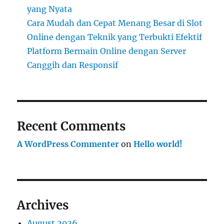
yang Nyata
Cara Mudah dan Cepat Menang Besar di Slot
Online dengan Teknik yang Terbukti Efektif
Platform Bermain Online dengan Server
Canggih dan Responsif
Recent Comments
A WordPress Commenter
on
Hello world!
Archives
August 2026