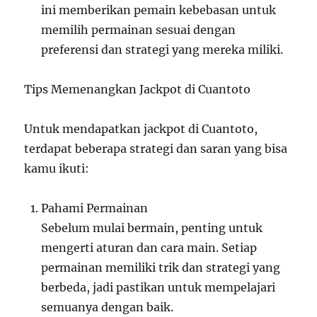
ini memberikan pemain kebebasan untuk
memilih permainan sesuai dengan
preferensi dan strategi yang mereka miliki.
Tips Memenangkan Jackpot di Cuantoto
Untuk mendapatkan jackpot di Cuantoto,
terdapat beberapa strategi dan saran yang bisa
kamu ikuti:
Pahami Permainan
Sebelum mulai bermain, penting untuk
mengerti aturan dan cara main. Setiap
permainan memiliki trik dan strategi yang
berbeda, jadi pastikan untuk mempelajari
semuanya dengan baik.