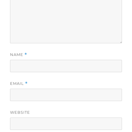
NAME
*
EMAIL
*
WEBSITE