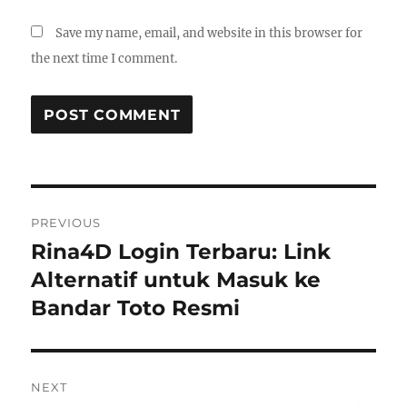
Save my name, email, and website in this browser for
the next time I comment.
Post
PREVIOUS
navigation
Rina4D Login Terbaru: Link
Previous
post:
Alternatif untuk Masuk ke
Bandar Toto Resmi
NEXT