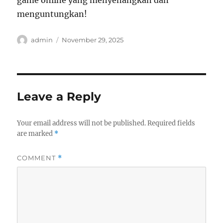
game online yang menyenangkan dan
menguntungkan!
Author
Posted
admin
November 29, 2025
on
Leave a Reply
Your email address will not be published.
Required fields
are marked
*
COMMENT
*