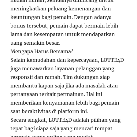
hadiah harian, semuanya dirancang untuk
meningkatkan peluang kemenangan dan
keuntungan bagi pemain. Dengan adanya
bonus tersebut, pemain dapat bermain lebih
lama dan kesempatan untuk mendapatkan
uang semakin besar.
Mengapa Harus Bersama?
Selain kemudahan dan kepercayaan, LOTTE4D
juga menawarkan layanan pelanggan yang
responsif dan ramah. Tim dukungan siap
membantu kapan saja jika ada masalah atau
pertanyaan terkait permainan. Hal ini
memberikan kenyamanan lebih bagi pemain
saat beraktivitas di platform ini.
Secara singkat, LOTTE4D adalah pilihan yang
tepat bagi siapa saja yang mencari tempat