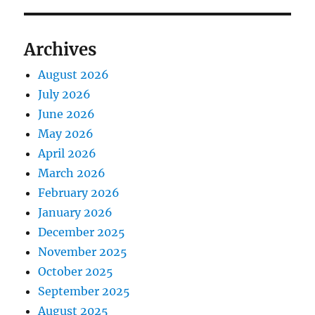
Archives
August 2026
July 2026
June 2026
May 2026
April 2026
March 2026
February 2026
January 2026
December 2025
November 2025
October 2025
September 2025
August 2025