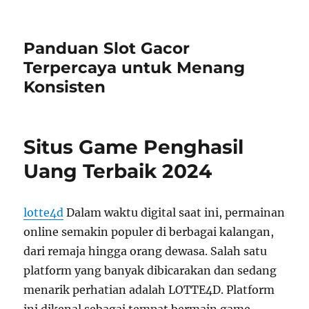
Panduan Slot Gacor
Terpercaya untuk Menang
Konsisten
Situs Game Penghasil
Uang Terbaik 2024
lotte4d
Dalam waktu digital saat ini, permainan
online semakin populer di berbagai kalangan,
dari remaja hingga orang dewasa. Salah satu
platform yang banyak dibicarakan dan sedang
menarik perhatian adalah LOTTE4D. Platform