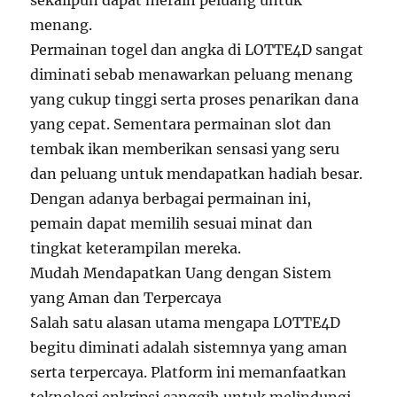
sekalipun dapat meraih peluang untuk
menang.
Permainan togel dan angka di LOTTE4D sangat
diminati sebab menawarkan peluang menang
yang cukup tinggi serta proses penarikan dana
yang cepat. Sementara permainan slot dan
tembak ikan memberikan sensasi yang seru
dan peluang untuk mendapatkan hadiah besar.
Dengan adanya berbagai permainan ini,
pemain dapat memilih sesuai minat dan
tingkat keterampilan mereka.
Mudah Mendapatkan Uang dengan Sistem
yang Aman dan Terpercaya
Salah satu alasan utama mengapa LOTTE4D
begitu diminati adalah sistemnya yang aman
serta terpercaya. Platform ini memanfaatkan