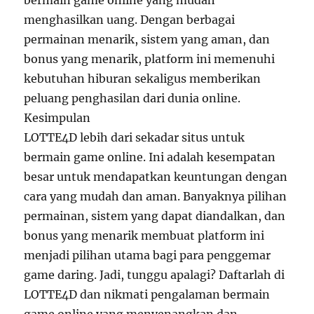
bermain game online yang mudah
menghasilkan uang. Dengan berbagai
permainan menarik, sistem yang aman, dan
bonus yang menarik, platform ini memenuhi
kebutuhan hiburan sekaligus memberikan
peluang penghasilan dari dunia online.
Kesimpulan
LOTTE4D lebih dari sekadar situs untuk
bermain game online. Ini adalah kesempatan
besar untuk mendapatkan keuntungan dengan
cara yang mudah dan aman. Banyaknya pilihan
permainan, sistem yang dapat diandalkan, dan
bonus yang menarik membuat platform ini
menjadi pilihan utama bagi para penggemar
game daring. Jadi, tunggu apalagi? Daftarlah di
LOTTE4D dan nikmati pengalaman bermain