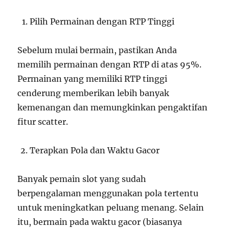
Pilih Permainan dengan RTP Tinggi
Sebelum mulai bermain, pastikan Anda
memilih permainan dengan RTP di atas 95%.
Permainan yang memiliki RTP tinggi
cenderung memberikan lebih banyak
kemenangan dan memungkinkan pengaktifan
fitur scatter.
Terapkan Pola dan Waktu Gacor
Banyak pemain slot yang sudah
berpengalaman menggunakan pola tertentu
untuk meningkatkan peluang menang. Selain
itu, bermain pada waktu gacor (biasanya