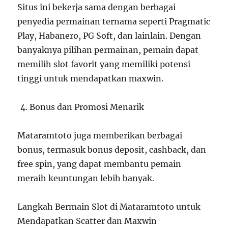
Situs ini bekerja sama dengan berbagai
penyedia permainan ternama seperti Pragmatic
Play, Habanero, PG Soft, dan lainlain. Dengan
banyaknya pilihan permainan, pemain dapat
memilih slot favorit yang memiliki potensi
tinggi untuk mendapatkan maxwin.
Bonus dan Promosi Menarik
Mataramtoto juga memberikan berbagai
bonus, termasuk bonus deposit, cashback, dan
free spin, yang dapat membantu pemain
meraih keuntungan lebih banyak.
Langkah Bermain Slot di Mataramtoto untuk
Mendapatkan Scatter dan Maxwin