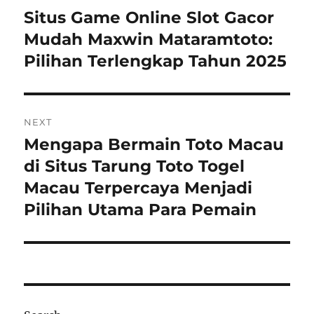
navigation
Situs Game Online Slot Gacor
Previous
post:
Mudah Maxwin Mataramtoto:
Pilihan Terlengkap Tahun 2025
NEXT
Mengapa Bermain Toto Macau
Next
post:
di Situs Tarung Toto Togel
Macau Terpercaya Menjadi
Pilihan Utama Para Pemain