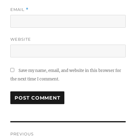
EMAIL
*
WEBSITE
Save my name, email, and website in this browser for
the next time I comment.
Post
PREVIOUS