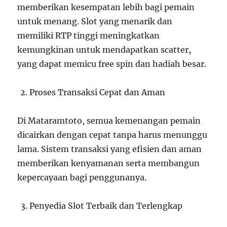
memberikan kesempatan lebih bagi pemain
untuk menang. Slot yang menarik dan
memiliki RTP tinggi meningkatkan
kemungkinan untuk mendapatkan scatter,
yang dapat memicu free spin dan hadiah besar.
Proses Transaksi Cepat dan Aman
Di Mataramtoto, semua kemenangan pemain
dicairkan dengan cepat tanpa harus menunggu
lama. Sistem transaksi yang efisien dan aman
memberikan kenyamanan serta membangun
kepercayaan bagi penggunanya.
Penyedia Slot Terbaik dan Terlengkap