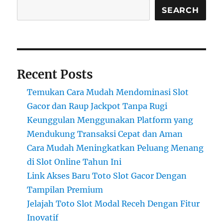
SEARCH
Recent Posts
Temukan Cara Mudah Mendominasi Slot
Gacor dan Raup Jackpot Tanpa Rugi
Keunggulan Menggunakan Platform yang
Mendukung Transaksi Cepat dan Aman
Cara Mudah Meningkatkan Peluang Menang
di Slot Online Tahun Ini
Link Akses Baru Toto Slot Gacor Dengan
Tampilan Premium
Jelajah Toto Slot Modal Receh Dengan Fitur
Inovatif