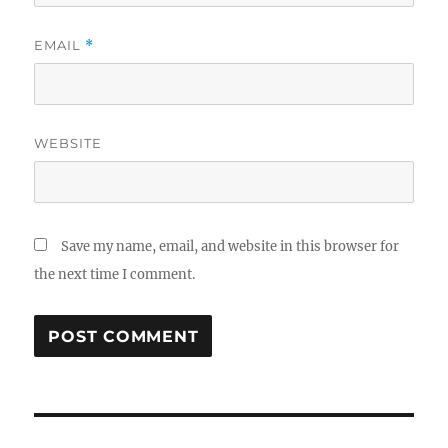
EMAIL
*
WEBSITE
Save my name, email, and website in this browser for
the next time I comment.
Post