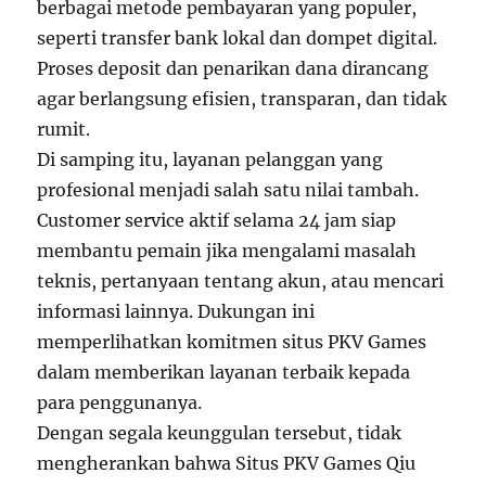
berbagai metode pembayaran yang populer,
seperti transfer bank lokal dan dompet digital.
Proses deposit dan penarikan dana dirancang
agar berlangsung efisien, transparan, dan tidak
rumit.
Di samping itu, layanan pelanggan yang
profesional menjadi salah satu nilai tambah.
Customer service aktif selama 24 jam siap
membantu pemain jika mengalami masalah
teknis, pertanyaan tentang akun, atau mencari
informasi lainnya. Dukungan ini
memperlihatkan komitmen situs PKV Games
dalam memberikan layanan terbaik kepada
para penggunanya.
Dengan segala keunggulan tersebut, tidak
mengherankan bahwa Situs PKV Games Qiu