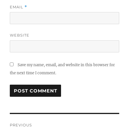
EMAIL
*
WEBSITE
Save my name, email, and website in this browser for
the next time I comment.
Post
PREVIOUS