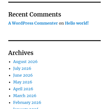
Recent Comments
A WordPress Commenter
on
Hello world!
Archives
August 2026
July 2026
June 2026
May 2026
April 2026
March 2026
February 2026