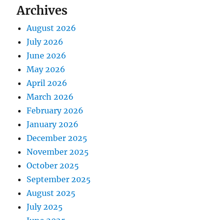
Archives
August 2026
July 2026
June 2026
May 2026
April 2026
March 2026
February 2026
January 2026
December 2025
November 2025
October 2025
September 2025
August 2025
July 2025