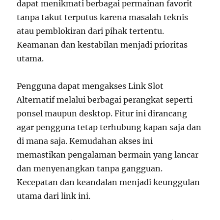
dapat menikmati berbagai permainan favorit
tanpa takut terputus karena masalah teknis
atau pemblokiran dari pihak tertentu.
Keamanan dan kestabilan menjadi prioritas
utama.
Pengguna dapat mengakses Link Slot
Alternatif melalui berbagai perangkat seperti
ponsel maupun desktop. Fitur ini dirancang
agar pengguna tetap terhubung kapan saja dan
di mana saja. Kemudahan akses ini
memastikan pengalaman bermain yang lancar
dan menyenangkan tanpa gangguan.
Kecepatan dan keandalan menjadi keunggulan
utama dari link ini.