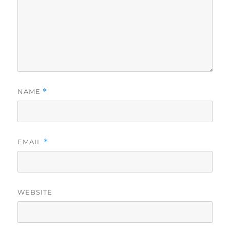
NAME
*
EMAIL
*
WEBSITE