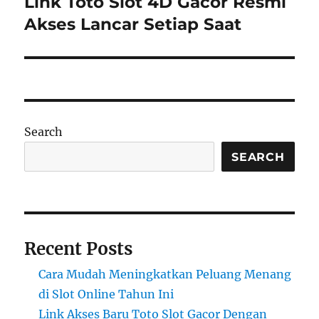
Link Toto Slot 4D Gacor Resmi
Next
post:
Akses Lancar Setiap Saat
Search
SEARCH
Recent Posts
Cara Mudah Meningkatkan Peluang Menang
di Slot Online Tahun Ini
Link Akses Baru Toto Slot Gacor Dengan