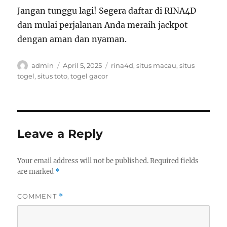
Jangan tunggu lagi! Segera daftar di RINA4D
dan mulai perjalanan Anda meraih jackpot
dengan aman dan nyaman.
Author
Posted
Tags
admin
April 5, 2025
rina4d
,
situs macau
,
situs
on
togel
,
situs toto
,
togel gacor
Leave a Reply
Your email address will not be published.
Required fields
are marked
*
COMMENT
*