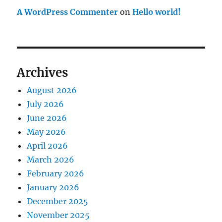
A WordPress Commenter
on
Hello world!
Archives
August 2026
July 2026
June 2026
May 2026
April 2026
March 2026
February 2026
January 2026
December 2025
November 2025