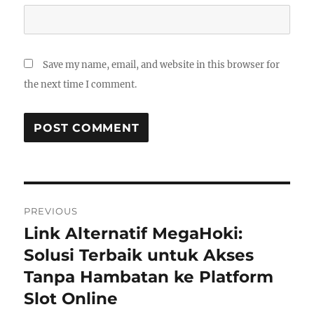
Save my name, email, and website in this browser for
the next time I comment.
Post
PREVIOUS
navigation
Link Alternatif MegaHoki:
Previous
post:
Solusi Terbaik untuk Akses
Tanpa Hambatan ke Platform
Slot Online