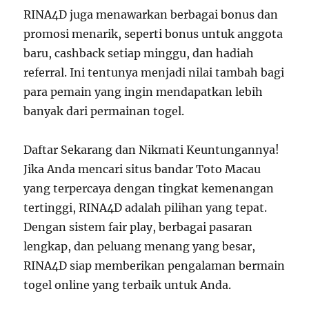
RINA4D juga menawarkan berbagai bonus dan
promosi menarik, seperti bonus untuk anggota
baru, cashback setiap minggu, dan hadiah
referral. Ini tentunya menjadi nilai tambah bagi
para pemain yang ingin mendapatkan lebih
banyak dari permainan togel.
Daftar Sekarang dan Nikmati Keuntungannya!
Jika Anda mencari situs bandar Toto Macau
yang terpercaya dengan tingkat kemenangan
tertinggi, RINA4D adalah pilihan yang tepat.
Dengan sistem fair play, berbagai pasaran
lengkap, dan peluang menang yang besar,
RINA4D siap memberikan pengalaman bermain
togel online yang terbaik untuk Anda.