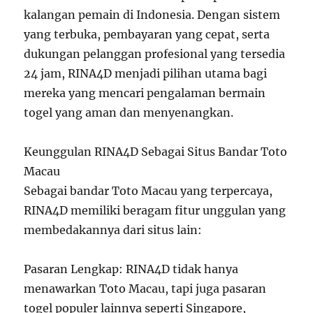
kalangan pemain di Indonesia. Dengan sistem
yang terbuka, pembayaran yang cepat, serta
dukungan pelanggan profesional yang tersedia
24 jam, RINA4D menjadi pilihan utama bagi
mereka yang mencari pengalaman bermain
togel yang aman dan menyenangkan.
Keunggulan RINA4D Sebagai Situs Bandar Toto
Macau
Sebagai bandar Toto Macau yang terpercaya,
RINA4D memiliki beragam fitur unggulan yang
membedakannya dari situs lain:
Pasaran Lengkap: RINA4D tidak hanya
menawarkan Toto Macau, tapi juga pasaran
togel populer lainnya seperti Singapore,