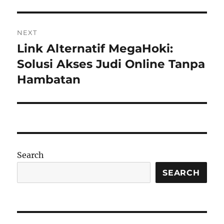
NEXT
Link Alternatif MegaHoki:
Next
post:
Solusi Akses Judi Online Tanpa
Hambatan
Search
SEARCH