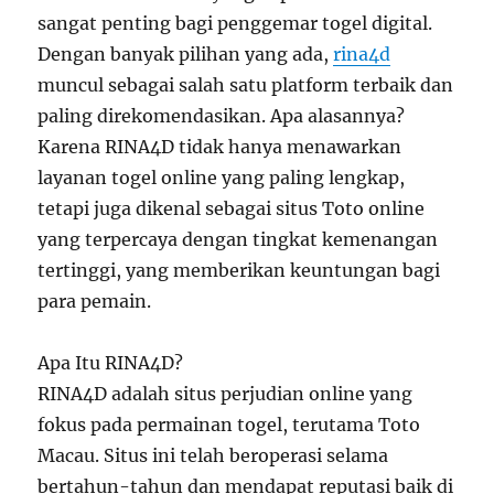
sangat penting bagi penggemar togel digital.
Dengan banyak pilihan yang ada,
rina4d
muncul sebagai salah satu platform terbaik dan
paling direkomendasikan. Apa alasannya?
Karena RINA4D tidak hanya menawarkan
layanan togel online yang paling lengkap,
tetapi juga dikenal sebagai situs Toto online
yang terpercaya dengan tingkat kemenangan
tertinggi, yang memberikan keuntungan bagi
para pemain.
Apa Itu RINA4D?
RINA4D adalah situs perjudian online yang
fokus pada permainan togel, terutama Toto
Macau. Situs ini telah beroperasi selama
bertahun-tahun dan mendapat reputasi baik di