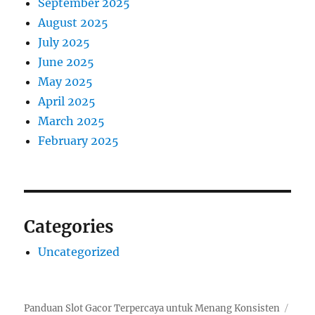
September 2025
August 2025
July 2025
June 2025
May 2025
April 2025
March 2025
February 2025
Categories
Uncategorized
Panduan Slot Gacor Terpercaya untuk Menang Konsisten