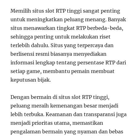
Memilih situs slot RTP tinggi sangat penting
untuk meningkatkan peluang menang. Banyak
situs menawarkan tingkat RTP berbeda-beda,
sehingga penting untuk melakukan riset
terlebih dahulu. Situs yang terpercaya dan
berlisensi resmi biasanya menyediakan
informasi lengkap tentang persentase RTP dari
setiap game, membantu pemain membuat
keputusan bijak.
Dengan bermain di situs slot RTP tinggi,
peluang meraih kemenangan besar menjadi
lebih terbuka. Keamanan dan transparansi juga
menjadi prioritas utama, memastikan
pengalaman bermain yang nyaman dan bebas